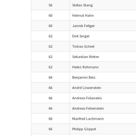
56
Stefan Stang
60
Helmut Hahn
60
Jannik Fellger
62
Dirk Singer
62
Tobias Scheel
62
Sebastian Weber
62
Heiko Rühmann
66
Benjamin Belz
66
André Löwenstein
66
Andreas Fidanakis
66
Andreas Felsenstein
66
Manfred Lachmann
66
Philipp Göppel