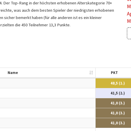
 14. Der Top-Rang in der höchsten erhobenen Alterskategorie 70+
M
erreichte, was auch dem besten Spieler der niedrigsten erhobenen
A
sicher bemerkt haben (für alle anderen ist es ein kleiner
M
erzielten die 450 Teilnehmer 13,3 Punkte.
Name
PKT
48,5 (1.)
41,5 (2.)
41,0 (3.)
41,0 (3.)
41,0 (3.)