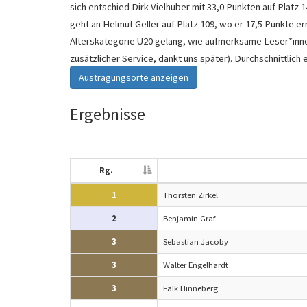
sich entschied Dirk Vielhuber mit 33,0 Punkten auf Platz
geht an Helmut Geller auf Platz 109, wo er 17,5 Punkte 
Alterskategorie U20 gelang, wie aufmerksame Leser*innen 
zusätzlicher Service, dankt uns später). Durchschnittlich 
Austragungsorte anzeigen
Ergebnisse
Rg.
1
Thorsten Zirkel
2
Benjamin Graf
3
Sebastian Jacoby
3
Walter Engelhardt
3
Falk Hinneberg