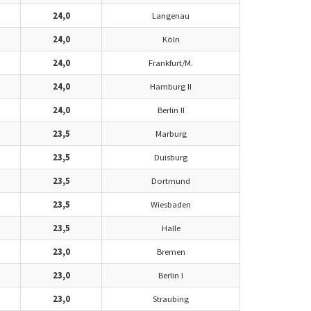
24,0
Langenau
24,0
Köln
24,0
Frankfurt/M.
24,0
Hamburg II
24,0
Berlin II
23,5
Marburg
23,5
Duisburg
23,5
Dortmund
23,5
Wiesbaden
23,5
Halle
23,0
Bremen
23,0
Berlin I
23,0
Straubing