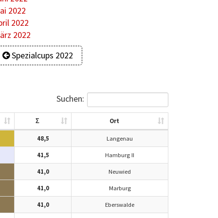
ai 2022
pril 2022
ärz 2022
Spezialcups 2022
Suchen:
Σ
Ort
48,5
Langenau
41,5
Hamburg II
41,0
Neuwied
41,0
Marburg
41,0
Eberswalde