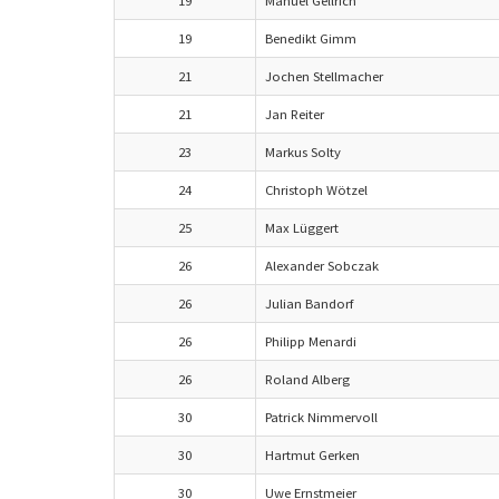
19
Manuel Gellrich
19
Benedikt Gimm
21
Jochen Stellmacher
21
Jan Reiter
23
Markus Solty
24
Christoph Wötzel
25
Max Lüggert
26
Alexander Sobczak
26
Julian Bandorf
26
Philipp Menardi
26
Roland Alberg
30
Patrick Nimmervoll
30
Hartmut Gerken
30
Uwe Ernstmeier