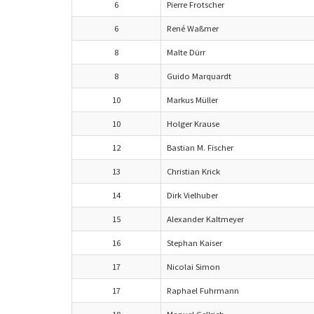
6
Pierre Frotscher
6
René Waßmer
8
Malte Dürr
8
Guido Marquardt
10
Markus Müller
10
Holger Krause
12
Bastian M. Fischer
13
Christian Krick
14
Dirk Vielhuber
15
Alexander Kaltmeyer
16
Stephan Kaiser
17
Nicolai Simon
17
Raphael Fuhrmann