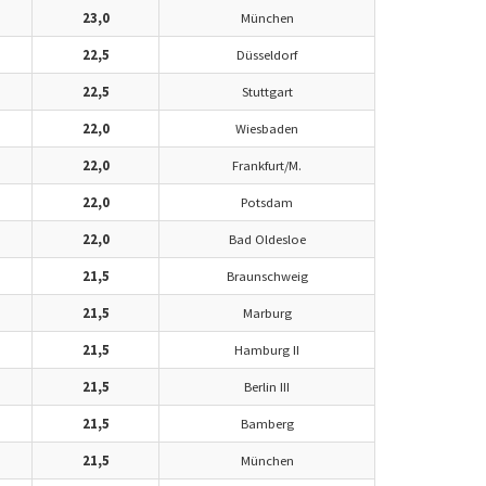
23,0
München
22,5
Düsseldorf
22,5
Stuttgart
22,0
Wiesbaden
22,0
Frankfurt/M.
22,0
Potsdam
22,0
Bad Oldesloe
21,5
Braunschweig
21,5
Marburg
21,5
Hamburg II
21,5
Berlin III
21,5
Bamberg
21,5
München