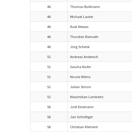
46
Thomas Bollmann
46
Michael Lauter
46
Rudi Mewes
46
Thorsten Riemath
46
Jörg Schenk
51
Andreas Andersch
51
Sascha Nolte
51
Nicole Wilms
51
Julian Simon
51
Maximilian Lambertz
56
Joël Einemann
56
Jan Schnittger
56
Christian Klement