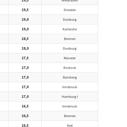
29,5
Wiesbaden
29,5
Dresden
29,0
Duisburg
29,0
Karlsruhe
28,5
Bremen
28,0
Duisburg
27,5
Münster
27,0
Rostock
27,0
Bamberg
27,0
Innsbruck
27,0
Hamburg I
26,5
Innsbruck
26,5
Bremen
26,5
Kiel