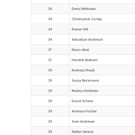
30
Denis Witthake
34
Christopher Gordjy
34
Rainer Hilt
34
Sebastian Andersch
37
Mario Abel
37
Hendrik Niebuhr
39
Andreas Preuß
39
Sonja Beckmann
39
Markus Hollstein
39
David Scheve
39
Andreas Fischer
39
Sven Andresen
39
Stefan Versick