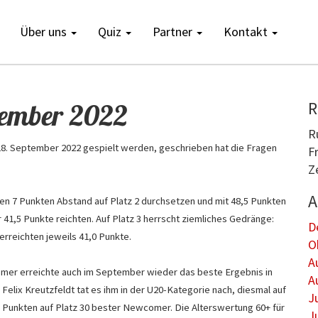
Über uns
Quiz
Partner
Kontakt
tember 2022
R
R
18. September 2022 gespielt werden, geschrieben hat die Fragen
F
Z
A
en 7 Punkten Abstand auf Platz 2 durchsetzen und mit 48,5 Punkten
 41,5 Punkte reichten. Auf Platz 3 herrscht ziemliches Gedränge:
D
rreichten jeweils 41,0 Punkte.
O
A
er erreichte auch im September wieder das beste Ergebnis in
A
Felix Kreutzfeldt tat es ihm in der U20-Kategorie nach, diesmal auf
J
6,5 Punkten auf Platz 30 bester Newcomer. Die Alterswertung 60+ für
J