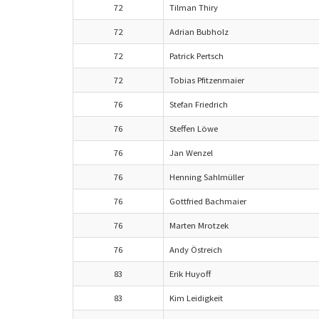
72
Tilman Thiry
72
Adrian Bubholz
72
Patrick Pertsch
72
Tobias Pfitzenmaier
76
Stefan Friedrich
76
Steffen Löwe
76
Jan Wenzel
76
Henning Sahlmüller
76
Gottfried Bachmaier
76
Marten Mrotzek
76
Andy Östreich
83
Erik Huyoff
83
Kim Leidigkeit