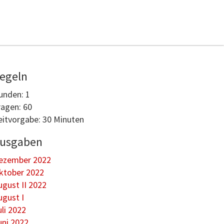
egeln
unden: 1
ragen: 60
eitvorgabe: 30 Minuten
usgaben
ezember 2022
ktober 2022
ugust II 2022
ugust I
uli 2022
uni 2022