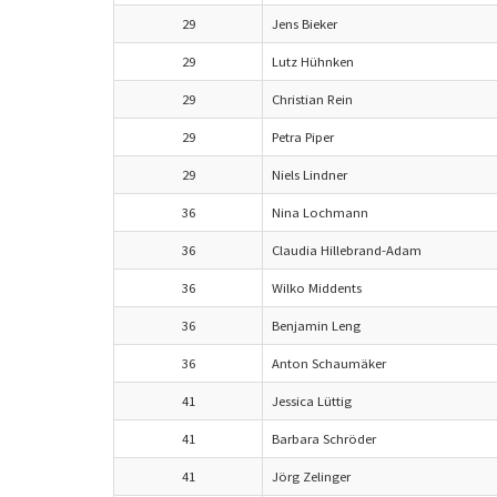
29
Jens Bieker
29
Lutz Hühnken
29
Christian Rein
29
Petra Piper
29
Niels Lindner
36
Nina Lochmann
36
Claudia Hillebrand-Adam
36
Wilko Middents
36
Benjamin Leng
36
Anton Schaumäker
41
Jessica Lüttig
41
Barbara Schröder
41
Jörg Zelinger