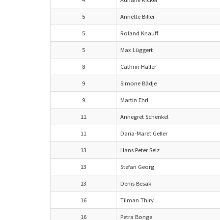
5
Annette Biller
5
Roland Knauff
5
Max Lüggert
8
Cathrin Haller
9
Simone Bädje
9
Martin Ehrl
11
Annegret Schenkel
11
Daria-Maret Geller
13
Hans Peter Selz
13
Stefan Georg
13
Denis Besak
16
Tilman Thiry
16
Petra Bonge