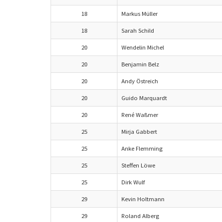
18
Markus Müller
18
Sarah Schild
20
Wendelin Michel
20
Benjamin Belz
20
Andy Östreich
20
Guido Marquardt
20
René Waßmer
25
Mirja Gabbert
25
Anke Flemming
25
Steffen Löwe
25
Dirk Wulf
29
Kevin Holtmann
29
Roland Alberg