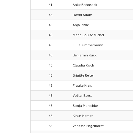
41
Anke Bohnsack
45
David Adam
45
Anja Riske
45
Marie-Louise Michel
45
Julia Zimmermann
45
Benjamin Kuck
45
Claudia Koch
45
Brigitte Reiter
45
Frauke Kreis
45
Volker Borst
45
Sonja Marschke
45
Klaus Herber
56
Vanessa Engelhardt