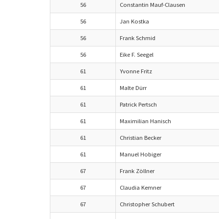
56
Constantin Mauf-Clausen
56
Jan Kostka
56
Frank Schmid
56
Eike F. Seegel
61
Yvonne Fritz
61
Malte Dürr
61
Patrick Pertsch
61
Maximilian Hanisch
61
Christian Becker
61
Manuel Hobiger
67
Frank Zöllner
67
Claudia Kemner
67
Christopher Schubert