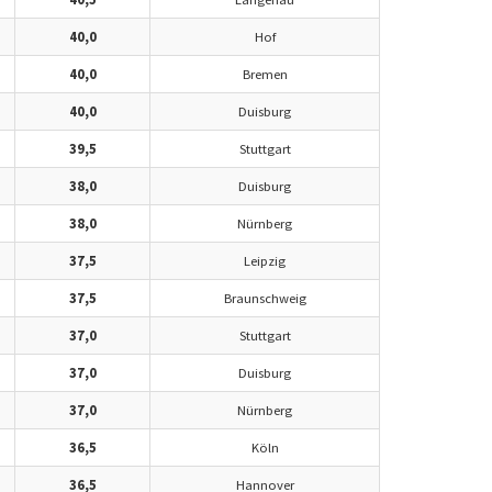
40,0
Hof
40,0
Bremen
40,0
Duisburg
39,5
Stuttgart
38,0
Duisburg
38,0
Nürnberg
37,5
Leipzig
37,5
Braunschweig
37,0
Stuttgart
37,0
Duisburg
37,0
Nürnberg
36,5
Köln
36,5
Hannover