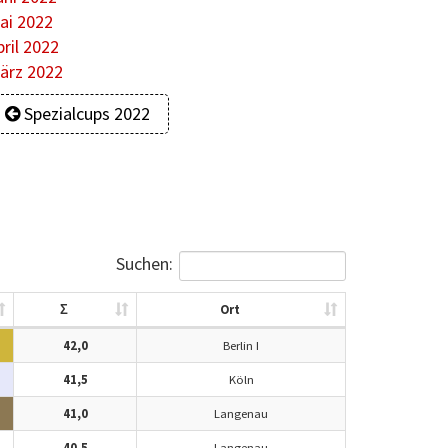
ai 2022
pril 2022
ärz 2022
Spezialcups 2022
Suchen:
Σ
Ort
42,0
Berlin I
41,5
Köln
41,0
Langenau
40,5
Langenau