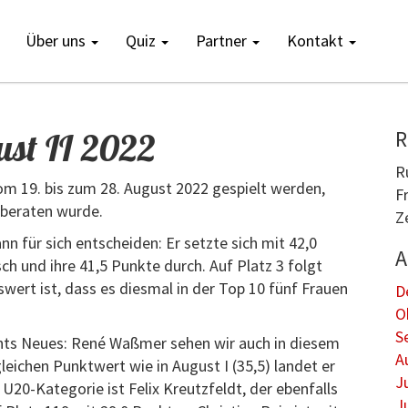
Über uns
Quiz
Partner
Kontakt
ust II 2022
R
R
om 19. bis zum 28. August 2022 gespielt werden,
F
g beraten wurde.
Z
 für sich entscheiden: Er setzte sich mit 42,0
A
ch und ihre 41,5 Punkte durch. Auf Platz 3 folgt
ert ist, dass es diesmal in der Top 10 fünf Frauen
D
O
S
chts Neues: René Waßmer sehen wir auch in diesem
A
eichen Punktwert wie in August I (35,5) landet er
J
20-Kategorie ist Felix Kreutzfeldt, der ebenfalls
J