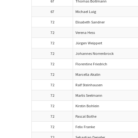
67
Thomas Bollmann
67
Michael Luig
72
Elisabeth Sandner
72
Verena Hess
72
Jürgen Weippert
72
Johannes Norrenbrock
72
Florentine Friedrich
72
Marcella Akalin
72
Ralf Steinhausen
72
Marlis Seelmann
72
Kirstin Bohlein
72
Pascal Bothe
72
Felix Franke
72
Sebastian Dengler