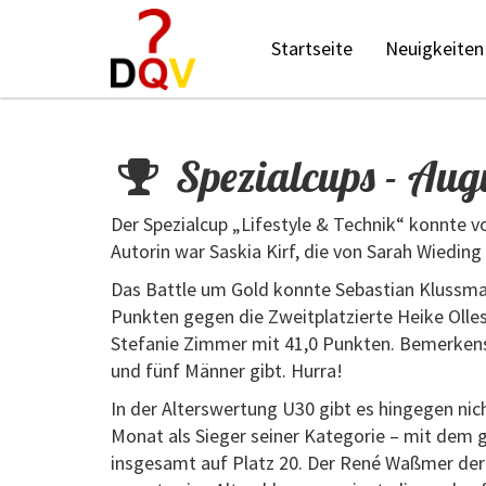
Startseite
Neuigkeiten
Spezialcups - Aug
Der Spezialcup „Lifestyle & Technik“ konnte v
Autorin war Saskia Kirf, die von Sarah Wiedin
Das Battle um Gold konnte Sebastian Klussmann
Punkten gegen die Zweitplatzierte Heike Olles
Stefanie Zimmer mit 41,0 Punkten. Bemerkensw
und fünf Männer gibt. Hurra!
In der Alterswertung U30 gibt es hingegen ni
Monat als Sieger seiner Kategorie – mit dem gl
insgesamt auf Platz 20. Der René Waßmer der U