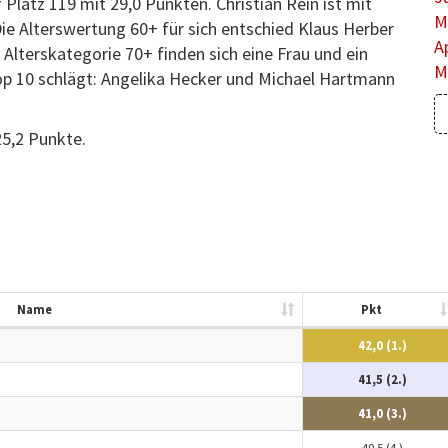
 Platz 119 mit 29,0 Punkten. Christian Rein ist mit
M
ie Alterswertung 60+ für sich entschied Klaus Herber
A
 Alterskategorie 70+ finden sich eine Frau und ein
M
p 10 schlägt: Angelika Hecker und Michael Hartmann
25,2 Punkte.
Name
Pkt
42,0 (1.)
41,5 (2.)
41,0 (3.)
40,5 (4.)