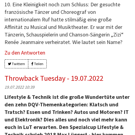
10. Eine Kleinigkeit noch zum Schluss: Der gesuchte
französische Tänzer und Choreograf von
internationalem Ruf hatte stilmäßig eine große
Affinität zu Musical und Musiktheater. Er war mit der
Tänzerin, Schauspielerin und Chanson-Sängerin „Zizi“
Renée Jeanmaire verheiratet. Wie lautet sein Name?
Zu den Antworten
Twittern
Teilen
Throwback Tuesday - 19.07.2022
19.07.2022 10:39
Lifestyle & Technik ist die große Wundertüte unter
den zehn DQV-Themenkategorien: Klatsch und
Tratsch? Essen und Trinken? Autos und Motoren? IT
und Elektronik? Dies alles und noch viel mehr kann
euch in LuT erwarten. Den Spezialcup Lifestyle &
Technik schrieb 2018 Max Lüggert - hier kommen