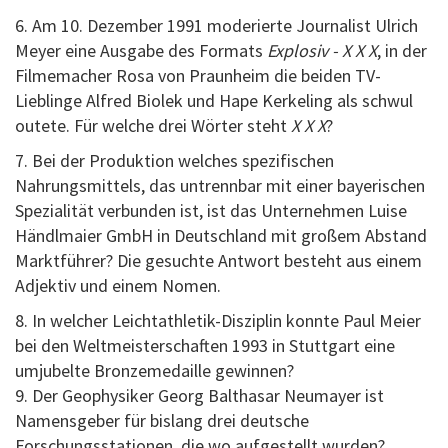
6. Am 10. Dezember 1991 moderierte Journalist Ulrich
Meyer eine Ausgabe des Formats
Explosiv - X X X
, in der
Filmemacher Rosa von Praunheim die beiden TV-
Lieblinge Alfred Biolek und Hape Kerkeling als schwul
outete. Für welche drei Wörter steht
X X X
?
7. Bei der Produktion welches spezifischen
Nahrungsmittels, das untrennbar mit einer bayerischen
Spezialität verbunden ist, ist das Unternehmen Luise
Händlmaier GmbH in Deutschland mit großem Abstand
Marktführer? Die gesuchte Antwort besteht aus einem
Adjektiv und einem Nomen.
8. In welcher Leichtathletik-Disziplin konnte Paul Meier
bei den Weltmeisterschaften 1993 in Stuttgart eine
umjubelte Bronzemedaille gewinnen?
9. Der Geophysiker Georg Balthasar Neumayer ist
Namensgeber für bislang drei deutsche
Forschungsstationen, die wo aufgestellt wurden?