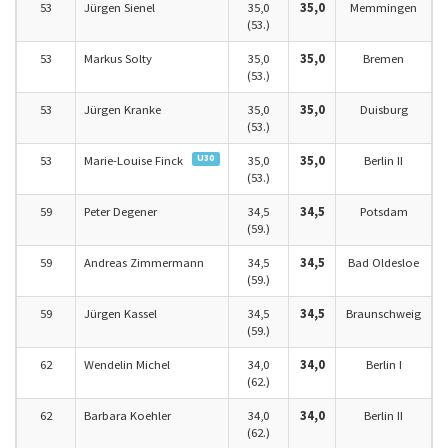
53
Jürgen Sienel
35,0
35,0
Memmingen
(53.)
53
Markus Solty
35,0
35,0
Bremen
(53.)
53
Jürgen Kranke
35,0
35,0
Duisburg
(53.)
U30
53
Marie-Louise Finck
35,0
35,0
Berlin II
(53.)
59
Peter Degener
34,5
34,5
Potsdam
(59.)
59
Andreas Zimmermann
34,5
34,5
Bad Oldesloe
(59.)
59
Jürgen Kassel
34,5
34,5
Braunschweig
(59.)
62
Wendelin Michel
34,0
34,0
Berlin I
(62.)
62
Barbara Koehler
34,0
34,0
Berlin II
(62.)