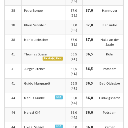
(36.)
38
Petra Bonge
37,0
37,0
Hannover
(38.)
38
Klaus Seiferlein
37,0
37,0
Karlsruhe
(38.)
38
Mario Liebscher
37,0
37,0
Halle an der
(38.)
Saale
41
Thomas Busser
36,5
36,5
Köln
Beste(r) Neu
(41.)
41
Jürgen Stelter
36,5
36,5
Potsdam
(41.)
41
Guido Marquardt
36,5
36,5
Bad Oldesloe
(41.)
U30
44
Marius Gunkel
36,0
36,0
Ludwigshafen
(44.)
44
Marcel Kirf
36,0
36,0
Potsdam
(44.)
U30
44
Eike F. Seegel
36,0
36,0
Bremen