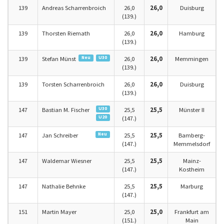
139
Andreas Scharrenbroich
26,0
26,0
Duisburg
(139.)
139
Thorsten Riemath
26,0
26,0
Hamburg
(139.)
Neu
U30
139
Stefan Münst
26,0
26,0
Memmingen
(139.)
139
Torsten Scharrenbroich
26,0
26,0
Duisburg
(139.)
U30
147
Bastian M. Fischer
25,5
25,5
Münster II
U20
(147.)
Neu
147
Jan Schreiber
25,5
25,5
Bamberg-
(147.)
Memmelsdorf
147
Waldemar Wiesner
25,5
25,5
Mainz-
(147.)
Kostheim
147
Nathalie Behnke
25,5
25,5
Marburg
(147.)
151
Martin Mayer
25,0
25,0
Frankfurt am
(151.)
Main