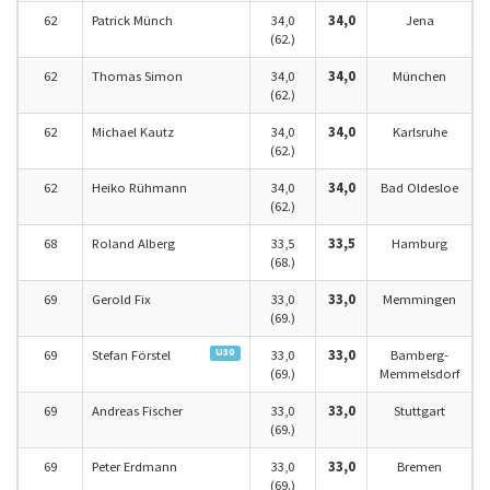
62
Patrick Münch
34,0
34,0
Jena
(62.)
62
Thomas Simon
34,0
34,0
München
(62.)
62
Michael Kautz
34,0
34,0
Karlsruhe
(62.)
62
Heiko Rühmann
34,0
34,0
Bad Oldesloe
(62.)
68
Roland Alberg
33,5
33,5
Hamburg
(68.)
69
Gerold Fix
33,0
33,0
Memmingen
(69.)
U30
69
Stefan Förstel
33,0
33,0
Bamberg-
(69.)
Memmelsdorf
69
Andreas Fischer
33,0
33,0
Stuttgart
(69.)
69
Peter Erdmann
33,0
33,0
Bremen
(69.)