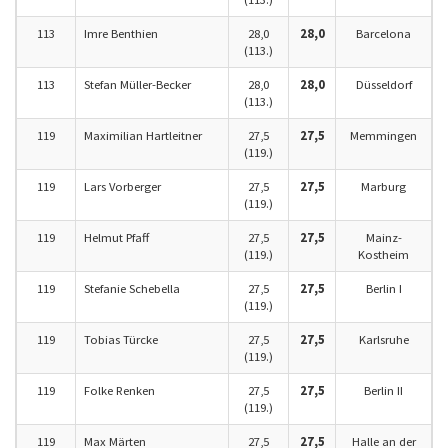
113
Imre Benthien
28,0
28,0
Barcelona
(113.)
113
Stefan Müller-Becker
28,0
28,0
Düsseldorf
(113.)
119
Maximilian Hartleitner
27,5
27,5
Memmingen
(119.)
119
Lars Vorberger
27,5
27,5
Marburg
(119.)
119
Helmut Pfaff
27,5
27,5
Mainz-
(119.)
Kostheim
119
Stefanie Schebella
27,5
27,5
Berlin I
(119.)
119
Tobias Türcke
27,5
27,5
Karlsruhe
(119.)
119
Folke Renken
27,5
27,5
Berlin II
(119.)
119
Max Märten
27,5
27,5
Halle an der