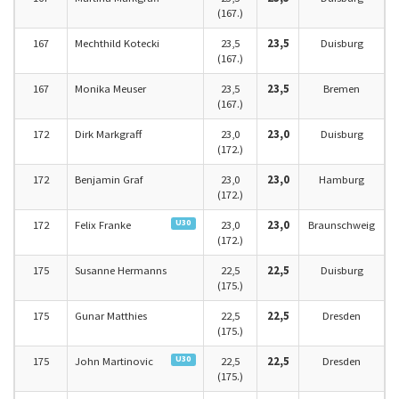
(167.)
167
Mechthild Kotecki
23,5
23,5
Duisburg
(167.)
167
Monika Meuser
23,5
23,5
Bremen
(167.)
172
Dirk Markgraff
23,0
23,0
Duisburg
(172.)
172
Benjamin Graf
23,0
23,0
Hamburg
(172.)
U30
172
Felix Franke
23,0
23,0
Braunschweig
(172.)
175
Susanne Hermanns
22,5
22,5
Duisburg
(175.)
175
Gunar Matthies
22,5
22,5
Dresden
(175.)
U30
175
John Martinovic
22,5
22,5
Dresden
(175.)