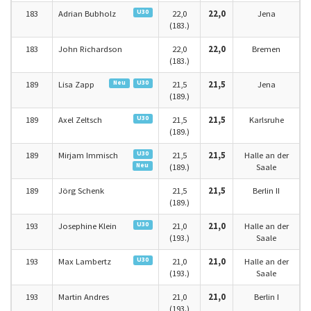
U30
183
Adrian Bubholz
22,0
22,0
Jena
(183.)
183
John Richardson
22,0
22,0
Bremen
(183.)
Neu
U30
189
Lisa Zapp
21,5
21,5
Jena
(189.)
U30
189
Axel Zeltsch
21,5
21,5
Karlsruhe
(189.)
U30
189
Mirjam Immisch
21,5
21,5
Halle an der
Neu
(189.)
Saale
189
Jörg Schenk
21,5
21,5
Berlin II
(189.)
U30
193
Josephine Klein
21,0
21,0
Halle an der
(193.)
Saale
U30
193
Max Lambertz
21,0
21,0
Halle an der
(193.)
Saale
193
Martin Andres
21,0
21,0
Berlin I
(193.)