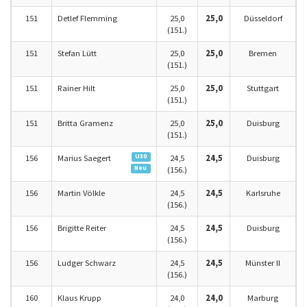
151
Detlef Flemming
25,0
25,0
Düsseldorf
(151.)
151
Stefan Lütt
25,0
25,0
Bremen
(151.)
151
Rainer Hilt
25,0
25,0
Stuttgart
(151.)
151
Britta Gramenz
25,0
25,0
Duisburg
(151.)
U30
156
Marius Saegert
24,5
24,5
Duisburg
Neu
(156.)
156
Martin Völkle
24,5
24,5
Karlsruhe
(156.)
156
Brigitte Reiter
24,5
24,5
Duisburg
(156.)
156
Ludger Schwarz
24,5
24,5
Münster II
(156.)
160
Klaus Krupp
24,0
24,0
Marburg