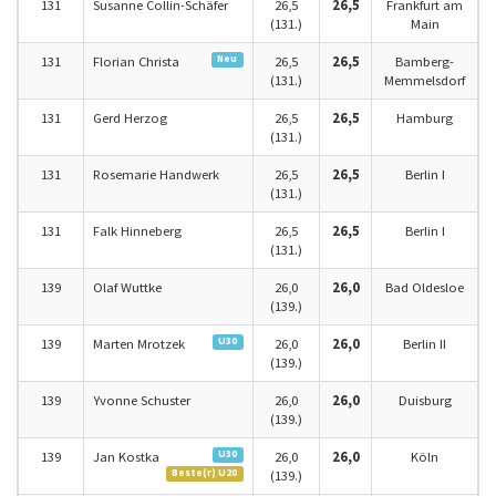
131
Susanne Collin-Schäfer
26,5
26,5
Frankfurt am
(131.)
Main
Neu
131
Florian Christa
26,5
26,5
Bamberg-
(131.)
Memmelsdorf
131
Gerd Herzog
26,5
26,5
Hamburg
(131.)
131
Rosemarie Handwerk
26,5
26,5
Berlin I
(131.)
131
Falk Hinneberg
26,5
26,5
Berlin I
(131.)
139
Olaf Wuttke
26,0
26,0
Bad Oldesloe
(139.)
U30
139
Marten Mrotzek
26,0
26,0
Berlin II
(139.)
139
Yvonne Schuster
26,0
26,0
Duisburg
(139.)
U30
139
Jan Kostka
26,0
26,0
Köln
Beste(r) U20
(139.)