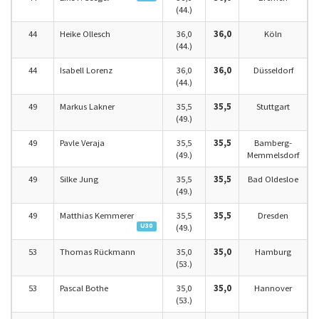
(44.)
44
Heike Ollesch
36,0
36,0
Köln
(44.)
44
Isabell Lorenz
36,0
36,0
Düsseldorf
(44.)
49
Markus Lakner
35,5
35,5
Stuttgart
(49.)
49
Pavle Veraja
35,5
35,5
Bamberg-
(49.)
Memmelsdorf
49
Silke Jung
35,5
35,5
Bad Oldesloe
(49.)
49
Matthias Kemmerer
35,5
35,5
Dresden
U30
(49.)
53
Thomas Rückmann
35,0
35,0
Hamburg
(53.)
53
Pascal Bothe
35,0
35,0
Hannover
(53.)