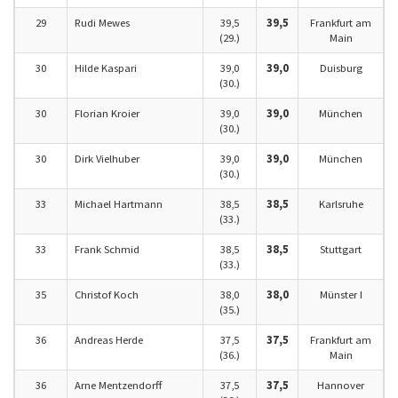
29
Rudi Mewes
39,5
39,5
Frankfurt am
(29.)
Main
30
Hilde Kaspari
39,0
39,0
Duisburg
(30.)
30
Florian Kroier
39,0
39,0
München
(30.)
30
Dirk Vielhuber
39,0
39,0
München
(30.)
33
Michael Hartmann
38,5
38,5
Karlsruhe
(33.)
33
Frank Schmid
38,5
38,5
Stuttgart
(33.)
35
Christof Koch
38,0
38,0
Münster I
(35.)
36
Andreas Herde
37,5
37,5
Frankfurt am
(36.)
Main
36
Arne Mentzendorff
37,5
37,5
Hannover