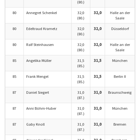
(80.)
80
Annegret Schenkel
32,0
32,0
Halle an der
(80.)
Saale
80
Edeltraud Krametz
32,0
32,0
Düsseldorf
(80.)
80
Ralf Steinhausen
32,0
32,0
Halle an der
(80.)
Saale
85
Angelika Müller
31,5
31,5
München
(85.)
85
Frank Mengel
31,5
31,5
Berlin II
(85.)
87
Daniel Siegert
31,0
31,0
Braunschweig
(87.)
87
Anni Böhm-Huber
31,0
31,0
München
(87.)
87
Gaby Knoll
31,0
31,0
Bremen
(87.)