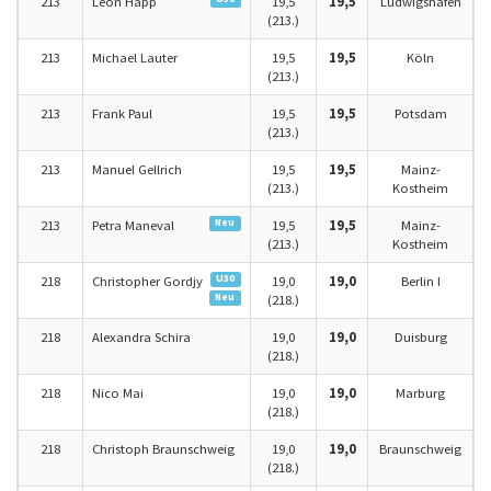
213
Leon Happ
19,5
19,5
Ludwigshafen
(213.)
213
Michael Lauter
19,5
19,5
Köln
(213.)
213
Frank Paul
19,5
19,5
Potsdam
(213.)
213
Manuel Gellrich
19,5
19,5
Mainz-
(213.)
Kostheim
Neu
213
Petra Maneval
19,5
19,5
Mainz-
(213.)
Kostheim
U30
218
Christopher Gordjy
19,0
19,0
Berlin I
Neu
(218.)
218
Alexandra Schira
19,0
19,0
Duisburg
(218.)
218
Nico Mai
19,0
19,0
Marburg
(218.)
218
Christoph Braunschweig
19,0
19,0
Braunschweig
(218.)