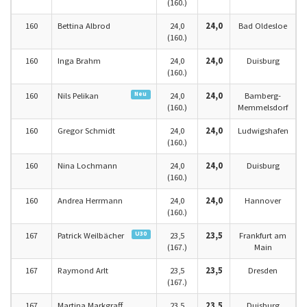
(160.)
160
Bettina Albrod
24,0
24,0
Bad Oldesloe
(160.)
160
Inga Brahm
24,0
24,0
Duisburg
(160.)
Neu
160
Nils Pelikan
24,0
24,0
Bamberg-
(160.)
Memmelsdorf
160
Gregor Schmidt
24,0
24,0
Ludwigshafen
(160.)
160
Nina Lochmann
24,0
24,0
Duisburg
(160.)
160
Andrea Herrmann
24,0
24,0
Hannover
(160.)
U30
167
Patrick Weilbächer
23,5
23,5
Frankfurt am
(167.)
Main
167
Raymond Arlt
23,5
23,5
Dresden
(167.)
167
Martina Markgraff
23,5
23,5
Duisburg