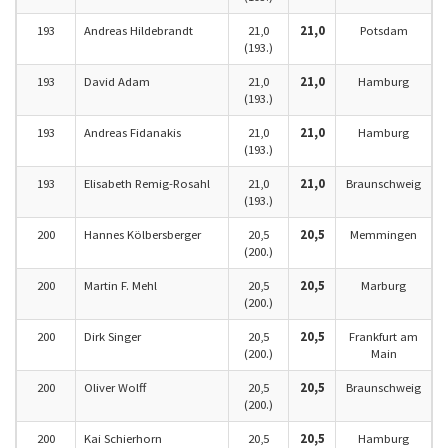
193
Andreas Hildebrandt
21,0
21,0
Potsdam
(193.)
193
David Adam
21,0
21,0
Hamburg
(193.)
193
Andreas Fidanakis
21,0
21,0
Hamburg
(193.)
193
Elisabeth Remig-Rosahl
21,0
21,0
Braunschweig
(193.)
200
Hannes Kölbersberger
20,5
20,5
Memmingen
(200.)
200
Martin F. Mehl
20,5
20,5
Marburg
(200.)
200
Dirk Singer
20,5
20,5
Frankfurt am
(200.)
Main
200
Oliver Wolff
20,5
20,5
Braunschweig
(200.)
200
Kai Schierhorn
20,5
20,5
Hamburg