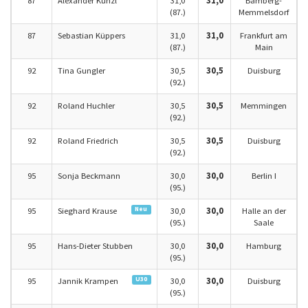
87
Alexander Künzl
31,0
31,0
Bamberg-
(87.)
Memmelsdorf
87
Sebastian Küppers
31,0
31,0
Frankfurt am
(87.)
Main
92
Tina Gungler
30,5
30,5
Duisburg
(92.)
92
Roland Huchler
30,5
30,5
Memmingen
(92.)
92
Roland Friedrich
30,5
30,5
Duisburg
(92.)
95
Sonja Beckmann
30,0
30,0
Berlin I
(95.)
Neu
95
Sieghard Krause
30,0
30,0
Halle an der
(95.)
Saale
95
Hans-Dieter Stubben
30,0
30,0
Hamburg
(95.)
U30
95
Jannik Krampen
30,0
30,0
Duisburg
(95.)