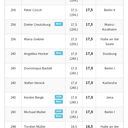
(236.)
236
Peter Czoch
17,5
17,5
Berlin II
(236.)
Neu
236
Dieter Creutzburg
17,5
17,5
Mainz-
(236.)
Kostheim
236
Maria Giebler
17,5
17,5
Halle an der
(236.)
Saale
Neu
243
Angelika Hecker
17,0
17,0
Duisburg
(243.)
243
Dominique Bartelt
17,0
17,0
Berlin I
(243.)
243
Stefan Versick
17,0
17,0
Karlsruhe
(243.)
U30
243
Kerstin Bergk
17,0
17,0
Jena
Neu
(243.)
U30
243
Michael Müller
17,0
17,0
Berlin I
Neu
(243.)
248
Torsten Müller
16,5
16,5
Halle an der