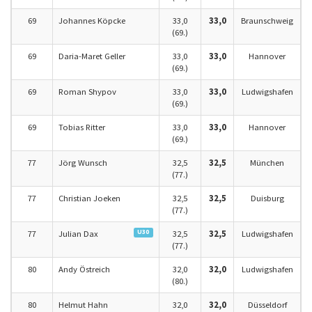
69
Johannes Köpcke
33,0
33,0
Braunschweig
(69.)
69
Daria-Maret Geller
33,0
33,0
Hannover
(69.)
69
Roman Shypov
33,0
33,0
Ludwigshafen
(69.)
69
Tobias Ritter
33,0
33,0
Hannover
(69.)
77
Jörg Wunsch
32,5
32,5
München
(77.)
77
Christian Joeken
32,5
32,5
Duisburg
(77.)
U30
77
Julian Dax
32,5
32,5
Ludwigshafen
(77.)
80
Andy Östreich
32,0
32,0
Ludwigshafen
(80.)
80
Helmut Hahn
32,0
32,0
Düsseldorf