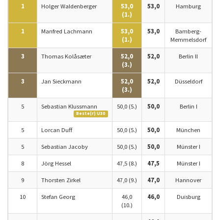
1
Holger Waldenberger
53,0
53,0
Hamburg
(1.)
1
Manfred Lachmann
53,0
53,0
Bamberg-
(1.)
Memmelsdorf
3
Thomas Kolåsæter
52,0
52,0
Berlin II
(3.)
3
Jan Sieckmann
52,0
52,0
Düsseldorf
(3.)
5
Sebastian Klussmann
50,0 (5.)
50,0
Berlin I
Beste(r) U30
5
Lorcan Duff
50,0 (5.)
50,0
München
5
Sebastian Jacoby
50,0 (5.)
50,0
Münster I
8
Jörg Hessel
47,5 (8.)
47,5
Münster I
9
Thorsten Zirkel
47,0 (9.)
47,0
Hannover
10
Stefan Georg
46,0
46,0
Duisburg
(10.)