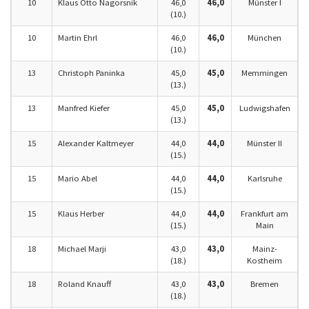
10
Klaus Otto Nagorsnik
46,0
46,0
Münster I
(10.)
10
Martin Ehrl
46,0
46,0
München
(10.)
13
Christoph Paninka
45,0
45,0
Memmingen
(13.)
13
Manfred Kiefer
45,0
45,0
Ludwigshafen
(13.)
15
Alexander Kaltmeyer
44,0
44,0
Münster II
(15.)
15
Mario Abel
44,0
44,0
Karlsruhe
(15.)
15
Klaus Herber
44,0
44,0
Frankfurt am
(15.)
Main
18
Michael Marji
43,0
43,0
Mainz-
(18.)
Kostheim
18
Roland Knauff
43,0
43,0
Bremen
(18.)