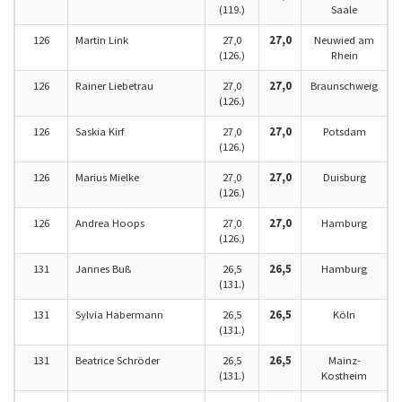
(119.)
Saale
126
Martin Link
27,0
27,0
Neuwied am
(126.)
Rhein
126
Rainer Liebetrau
27,0
27,0
Braunschweig
(126.)
126
Saskia Kirf
27,0
27,0
Potsdam
(126.)
126
Marius Mielke
27,0
27,0
Duisburg
(126.)
126
Andrea Hoops
27,0
27,0
Hamburg
(126.)
131
Jannes Buß
26,5
26,5
Hamburg
(131.)
131
Sylvia Habermann
26,5
26,5
Köln
(131.)
131
Beatrice Schröder
26,5
26,5
Mainz-
(131.)
Kostheim