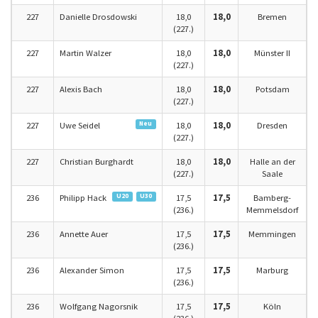
227
Danielle Drosdowski
18,0
18,0
Bremen
(227.)
227
Martin Walzer
18,0
18,0
Münster II
(227.)
227
Alexis Bach
18,0
18,0
Potsdam
(227.)
Neu
227
Uwe Seidel
18,0
18,0
Dresden
(227.)
227
Christian Burghardt
18,0
18,0
Halle an der
(227.)
Saale
U20
U30
236
Philipp Hack
17,5
17,5
Bamberg-
(236.)
Memmelsdorf
236
Annette Auer
17,5
17,5
Memmingen
(236.)
236
Alexander Simon
17,5
17,5
Marburg
(236.)
236
Wolfgang Nagorsnik
17,5
17,5
Köln