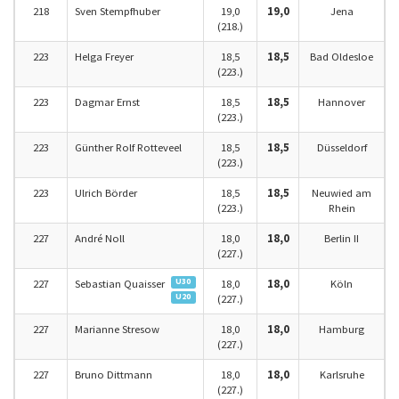
218
Sven Stempfhuber
19,0
19,0
Jena
(218.)
223
Helga Freyer
18,5
18,5
Bad Oldesloe
(223.)
223
Dagmar Ernst
18,5
18,5
Hannover
(223.)
223
Günther Rolf Rotteveel
18,5
18,5
Düsseldorf
(223.)
223
Ulrich Börder
18,5
18,5
Neuwied am
(223.)
Rhein
227
André Noll
18,0
18,0
Berlin II
(227.)
U30
227
Sebastian Quaisser
18,0
18,0
Köln
U20
(227.)
227
Marianne Stresow
18,0
18,0
Hamburg
(227.)
227
Bruno Dittmann
18,0
18,0
Karlsruhe
(227.)