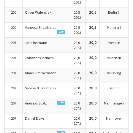
(200.)
200
Oliver Walenciak
20,5
20,5
Berlin II
(200.)
200
Vanessa Engelhardt
20,5
20,5
Münster I
U30
(200.)
207
Jens Reimann
20,0
20,0
Dresden
(207.)
207
Johannes Meiners
20,0
20,0
München
(207.)
207
Klaas Zimmermann
20,0
20,0
Duisburg
(207.)
207
Sabine N. Bielmann
20,0
20,0
Berlin I
(207.)
U30
207
Andreas Stolz
20,0
20,0
Memmingen
(207.)
207
Daniel Eicke
20,0
20,0
Hannover
(207.)
U30