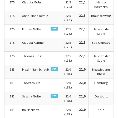
175
Claudia Mohr
22,5
22,5
Mainz-
(175.)
Kostheim
175
Anna-Maria Remig
22,5
22,5
Braunschweig
(175.)
U30
175
Florian Müller
22,5
22,5
Halle an der
(175.)
Saale
175
Claudia Kemner
22,5
22,5
Bad Oldesloe
(175.)
175
Thomas Klose
22,5
22,5
Halle an der
(175.)
Saale
U30
183
Maximilian Schaub
22,0
22,0
Neuwied am
(183.)
Rhein
183
Thorsten Arp
22,0
22,0
Hamburg
(183.)
U30
183
Sascha Nolte
22,0
22,0
Duisburg
(183.)
183
Ralf Pickartz
22,0
22,0
Köln
(183.)