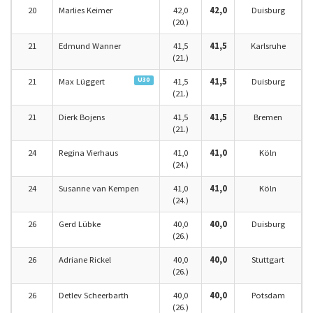
20
Marlies Keimer
42,0
42,0
Duisburg
(20.)
21
Edmund Wanner
41,5
41,5
Karlsruhe
(21.)
U30
21
Max Lüggert
41,5
41,5
Duisburg
(21.)
21
Dierk Bojens
41,5
41,5
Bremen
(21.)
24
Regina Vierhaus
41,0
41,0
Köln
(24.)
24
Susanne van Kempen
41,0
41,0
Köln
(24.)
26
Gerd Lübke
40,0
40,0
Duisburg
(26.)
26
Adriane Rickel
40,0
40,0
Stuttgart
(26.)
26
Detlev Scheerbarth
40,0
40,0
Potsdam
(26.)