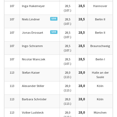
107
Inga Hakemeyer
28,5
28,5
Hannover
(107.)
U30
107
Niels Lindner
28,5
28,5
Berlin II
(107.)
U30
107
Jonas Drossart
28,5
28,5
Berlin II
(107.)
107
Ingo Schramm
28,5
28,5
Braunschweig
(107.)
107
Nicolai Wanczek
28,5
28,5
Berlin I
(107.)
113
Stefan Kaiser
28,0
28,0
Halle an der
(113.)
Saale
113
Alexander Stiller
28,0
28,0
Köln
(113.)
113
Barbara Schröder
28,0
28,0
Köln
(113.)
113
Volker Ludsteck
28,0
28,0
München
(113.)