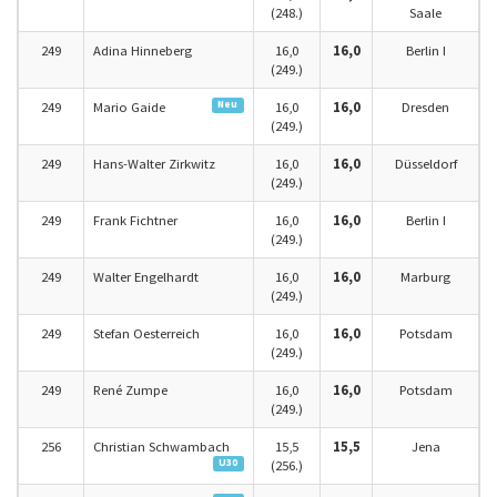
(248.)
Saale
249
Adina Hinneberg
16,0
16,0
Berlin I
(249.)
Neu
249
Mario Gaide
16,0
16,0
Dresden
(249.)
249
Hans-Walter Zirkwitz
16,0
16,0
Düsseldorf
(249.)
249
Frank Fichtner
16,0
16,0
Berlin I
(249.)
249
Walter Engelhardt
16,0
16,0
Marburg
(249.)
249
Stefan Oesterreich
16,0
16,0
Potsdam
(249.)
249
René Zumpe
16,0
16,0
Potsdam
(249.)
256
Christian Schwambach
15,5
15,5
Jena
U30
(256.)