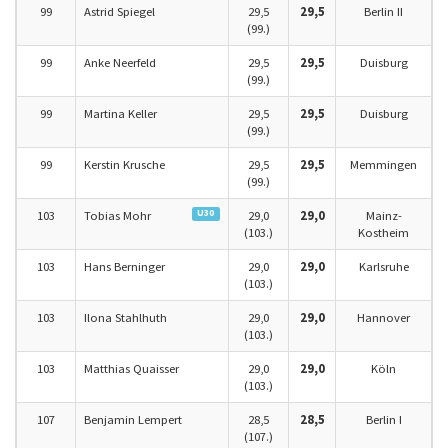
99
Astrid Spiegel
29,5
29,5
Berlin II
(99.)
99
Anke Neerfeld
29,5
29,5
Duisburg
(99.)
99
Martina Keller
29,5
29,5
Duisburg
(99.)
99
Kerstin Krusche
29,5
29,5
Memmingen
(99.)
U30
103
Tobias Mohr
29,0
29,0
Mainz-
(103.)
Kostheim
103
Hans Berninger
29,0
29,0
Karlsruhe
(103.)
103
Ilona Stahlhuth
29,0
29,0
Hannover
(103.)
103
Matthias Quaisser
29,0
29,0
Köln
(103.)
107
Benjamin Lempert
28,5
28,5
Berlin I
(107.)