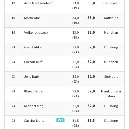
19
Arne Mentzendorff
33,0
33,0
Hannover
(19.)
19
Mario Abel
33,0
33,0
Karlsruhe
(19.)
19
Volker Ludsteck
33,0
33,0
München
(19.)
23
Gerd Lübke
32,0
32,0
Duisburg
(23.)
23
Lorcan Duff
32,0
32,0
München
(23.)
23
Jens Barth
32,0
32,0
Stuttgart
(23.)
23
Klaus Herber
32,0
32,0
Frankfurt am
(23.)
Main
23
Michael Marji
32,0
32,0
Duisburg
(23.)
U30
28
Sascha Nolte
31,5
31,5
Duisburg
(28.)