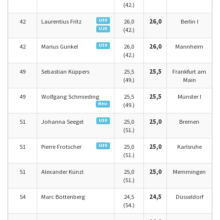
(42.)
U30
42
Laurentius Fritz
26,0
26,0
Berlin I
U20
(42.)
U30
42
Marius Gunkel
26,0
26,0
Mannheim
(42.)
49
Sebastian Küppers
25,5
25,5
Frankfurt am
(49.)
Main
49
Wolfgang Schmieding
25,5
25,5
Münster I
Neu
(49.)
U30
51
Johanna Seegel
25,0
25,0
Bremen
(51.)
U30
51
Pierre Frotscher
25,0
25,0
Karlsruhe
(51.)
51
Alexander Künzl
25,0
25,0
Memmingen
(51.)
54
Marc Böttenberg
24,5
24,5
Düsseldorf
(54.)