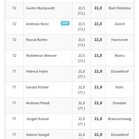
72
Guido Marquardt
21,5
21,5
Bad Oldesloe
(72.)
U30
72
Andreas Stolz
21,5
21,5
Zürich
(72.)
72
Pascal Bothe
21,5
21,5
Hannover
(72.)
72
Waldemar Wiesner
21,5
21,5
Mainz
(72.)
77
Helmut Hahn
21,0
21,0
Düsseldorf
(77.)
77
Gerald Köhler
21,0
21,0
Köln
(77.)
77
Andreas Preuß
21,0
21,0
Dresden
(77.)
77
Jürgen Kassel
21,0
21,0
Braunschweig
(77.)
77
Sabine Sangel
21,0
21,0
Düsseldorf