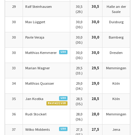
29
Ralf Steinhausen
30,5
30,5
Halle an der
(29.)
Saale
30
Max Lüggert
30,0
30,0
Duisburg
(30.)
30
Pavle Veraja
30,0
30,0
Bamberg
(30.)
U30
30
Matthias Kemmerer
30,0
30,0
Dresden
(30.)
33
Marian Wagner
29,5
29,5
Memmingen
(33.)
34
Matthias Quaisser
29,0
29,0
Köln
(34.)
U30
35
Jan Kostka
28,5
28,5
Köln
Beste(r) U20
(35.)
36
Rudi Stockerl
28,0
28,0
Memmingen
(36.)
U30
37
Wilko Middents
27,5
27,5
Jena
(37.)