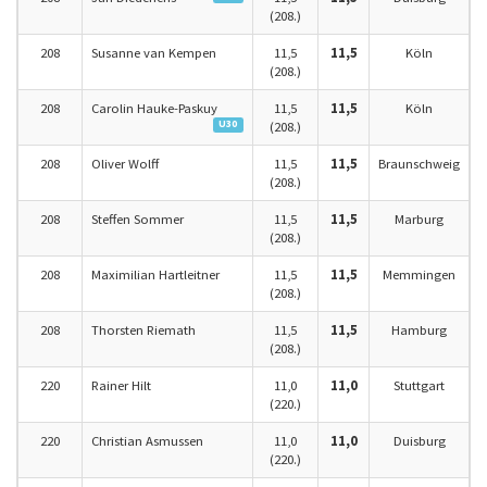
(208.)
208
Susanne van Kempen
11,5
11,5
Köln
(208.)
208
Carolin Hauke-Paskuy
11,5
11,5
Köln
U30
(208.)
208
Oliver Wolff
11,5
11,5
Braunschweig
(208.)
208
Steffen Sommer
11,5
11,5
Marburg
(208.)
208
Maximilian Hartleitner
11,5
11,5
Memmingen
(208.)
208
Thorsten Riemath
11,5
11,5
Hamburg
(208.)
220
Rainer Hilt
11,0
11,0
Stuttgart
(220.)
220
Christian Asmussen
11,0
11,0
Duisburg
(220.)