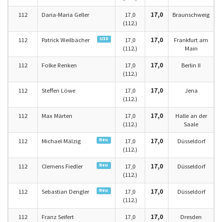
112
Daria-Maria Geller
17,0
17,0
Braunschweig
(112.)
U30
112
Patrick Weilbächer
17,0
17,0
Frankfurt am
(112.)
Main
112
Folke Renken
17,0
17,0
Berlin II
(112.)
112
Steffen Löwe
17,0
17,0
Jena
(112.)
112
Max Märten
17,0
17,0
Halle an der
(112.)
Saale
Neu
112
Michael Mälzig
17,0
17,0
Düsseldorf
(112.)
Neu
112
Clemens Fiedler
17,0
17,0
Düsseldorf
(112.)
Neu
112
Sebastian Dengler
17,0
17,0
Düsseldorf
(112.)
112
Franz Seifert
17,0
17,0
Dresden