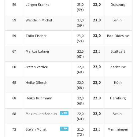
59
Jürgen Kranke
23,0
23,0
Duisburg
(59.)
59
Wendelin Michel
23,0
23,0
Berlin I
(59.)
59
Thilo Fischer
23,0
23,0
Bad Oldesloe
(59.)
67
Markus Lakner
22,5
22,5
Stuttgart
(67.)
68
Stefan Versick
22,0
22,0
Karlsruhe
(68.)
68
Heike Ollesch
22,0
22,0
Köln
(68.)
68
Heiko Rühmann
22,0
22,0
Hamburg
(68.)
U30
68
Maximilian Schaub
22,0
22,0
Berlin I
(68.)
U30
72
Stefan Münst
21,5
21,5
Memmingen
(72.)