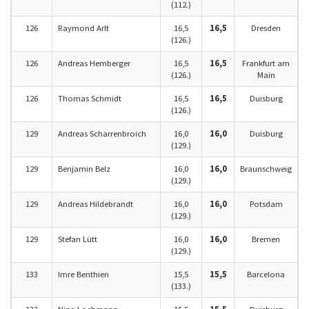
(112.)
126
Raymond Arlt
16,5
16,5
Dresden
(126.)
126
Andreas Hemberger
16,5
16,5
Frankfurt am
(126.)
Main
126
Thomas Schmidt
16,5
16,5
Duisburg
(126.)
129
Andreas Scharrenbroich
16,0
16,0
Duisburg
(129.)
129
Benjamin Belz
16,0
16,0
Braunschweig
(129.)
129
Andreas Hildebrandt
16,0
16,0
Potsdam
(129.)
129
Stefan Lütt
16,0
16,0
Bremen
(129.)
133
Imre Benthien
15,5
15,5
Barcelona
(133.)