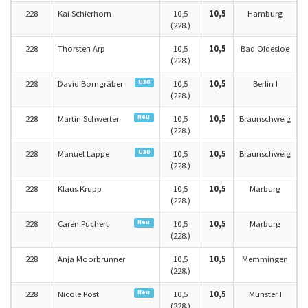
228
Kai Schierhorn
10,5
10,5
Hamburg
(228.)
228
Thorsten Arp
10,5
10,5
Bad Oldesloe
(228.)
U30
228
David Borngräber
10,5
10,5
Berlin I
(228.)
Neu
228
Martin Schwerter
10,5
10,5
Braunschweig
(228.)
U30
228
Manuel Lappe
10,5
10,5
Braunschweig
(228.)
228
Klaus Krupp
10,5
10,5
Marburg
(228.)
Neu
228
Caren Puchert
10,5
10,5
Marburg
(228.)
228
Anja Moorbrunner
10,5
10,5
Memmingen
(228.)
Neu
228
Nicole Post
10,5
10,5
Münster I
(228.)