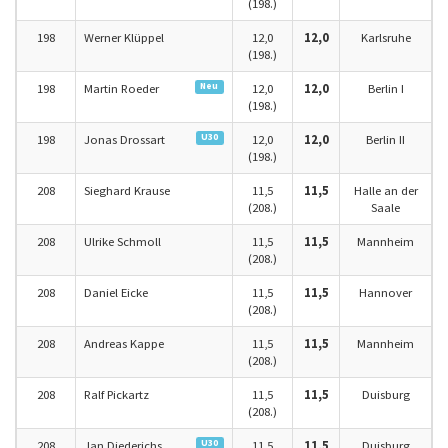
(198.)
198
Werner Klüppel
12,0
12,0
Karlsruhe
(198.)
Neu
198
Martin Roeder
12,0
12,0
Berlin I
(198.)
U30
198
Jonas Drossart
12,0
12,0
Berlin II
(198.)
208
Sieghard Krause
11,5
11,5
Halle an der
(208.)
Saale
208
Ulrike Schmoll
11,5
11,5
Mannheim
(208.)
208
Daniel Eicke
11,5
11,5
Hannover
(208.)
208
Andreas Kappe
11,5
11,5
Mannheim
(208.)
208
Ralf Pickartz
11,5
11,5
Duisburg
(208.)
U30
208
Jan Diederichs
11,5
11,5
Duisburg