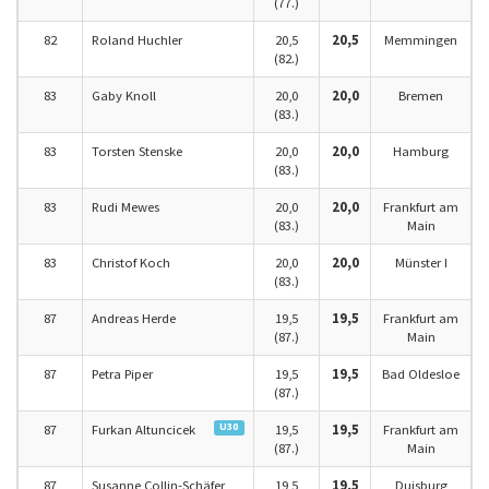
(77.)
82
Roland Huchler
20,5
20,5
Memmingen
(82.)
83
Gaby Knoll
20,0
20,0
Bremen
(83.)
83
Torsten Stenske
20,0
20,0
Hamburg
(83.)
83
Rudi Mewes
20,0
20,0
Frankfurt am
(83.)
Main
83
Christof Koch
20,0
20,0
Münster I
(83.)
87
Andreas Herde
19,5
19,5
Frankfurt am
(87.)
Main
87
Petra Piper
19,5
19,5
Bad Oldesloe
(87.)
U30
87
Furkan Altuncicek
19,5
19,5
Frankfurt am
(87.)
Main
87
Susanne Collin-Schäfer
19,5
19,5
Duisburg