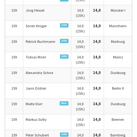
159
Jörg Hessel
14,0
14,0
Münster I
(159.)
U30
159
Sören Krüger
14,0
14,0
Mannheim
(159.)
U30
159
Patrick Buchmann
14,0
14,0
Marburg
(159.)
U30
159
Tobias Mohr
14,0
14,0
Mainz
(159.)
159
Alexandra Schira
14,0
14,0
Duisburg
(159.)
159
Janis Döbler
14,0
14,0
Berlin II
(159.)
Neu
159
Malte Dürr
14,0
14,0
Duisburg
(159.)
159
Markus Solty
14,0
14,0
Bremen
(159.)
U30
159
Peter Schubert
14,0
14,0
Bamberg