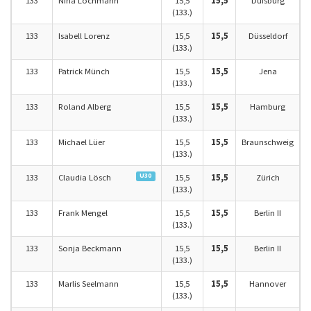
133
Nina Lochmann
15,5
15,5
Duisburg
(133.)
133
Isabell Lorenz
15,5
15,5
Düsseldorf
(133.)
133
Patrick Münch
15,5
15,5
Jena
(133.)
133
Roland Alberg
15,5
15,5
Hamburg
(133.)
133
Michael Lüer
15,5
15,5
Braunschweig
(133.)
U30
133
Claudia Lösch
15,5
15,5
Zürich
(133.)
133
Frank Mengel
15,5
15,5
Berlin II
(133.)
133
Sonja Beckmann
15,5
15,5
Berlin II
(133.)
133
Marlis Seelmann
15,5
15,5
Hannover
(133.)