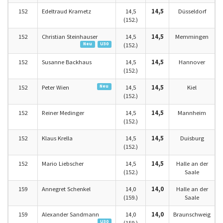
152
Edeltraud Krametz
14,5
14,5
Düsseldorf
(152.)
152
Christian Steinhauser
14,5
14,5
Memmingen
Neu
U30
(152.)
152
Susanne Backhaus
14,5
14,5
Hannover
(152.)
Neu
152
Peter Wien
14,5
14,5
Kiel
(152.)
152
Reiner Medinger
14,5
14,5
Mannheim
(152.)
152
Klaus Krella
14,5
14,5
Duisburg
(152.)
152
Mario Liebscher
14,5
14,5
Halle an der
(152.)
Saale
159
Annegret Schenkel
14,0
14,0
Halle an der
(159.)
Saale
159
Alexander Sandmann
14,0
14,0
Braunschweig
U30
(159.)