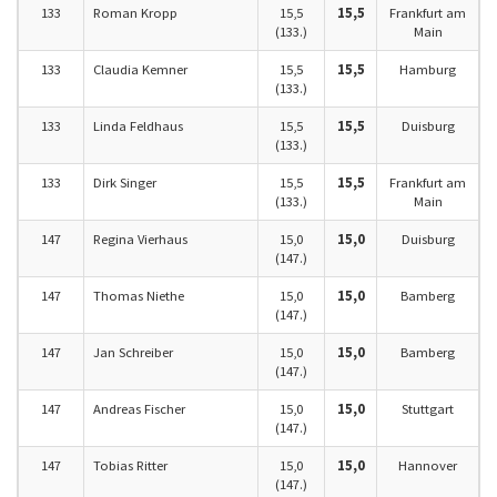
133
Roman Kropp
15,5
15,5
Frankfurt am
(133.)
Main
133
Claudia Kemner
15,5
15,5
Hamburg
(133.)
133
Linda Feldhaus
15,5
15,5
Duisburg
(133.)
133
Dirk Singer
15,5
15,5
Frankfurt am
(133.)
Main
147
Regina Vierhaus
15,0
15,0
Duisburg
(147.)
147
Thomas Niethe
15,0
15,0
Bamberg
(147.)
147
Jan Schreiber
15,0
15,0
Bamberg
(147.)
147
Andreas Fischer
15,0
15,0
Stuttgart
(147.)
147
Tobias Ritter
15,0
15,0
Hannover
(147.)