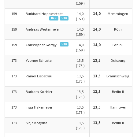
(159.)
159
Burkhard Hoppenstedt
14,0
14,0
Memmingen
Neu
U30
(159.)
159
Andreas Westermeier
14,0
14,0
Köln
(159.)
U30
159
Christopher Gordjy
14,0
14,0
Berlin I
(159.)
173
Yvonne Schuster
13,5
13,5
Duisburg
(173.)
173
Rainer Liebetrau
13,5
13,5
Braunschweig
(173.)
173
Barbara Koehler
13,5
13,5
Berlin II
(173.)
173
Inga Hakemeyer
13,5
13,5
Hannover
(173.)
173
Sinje Kotyrba
13,5
13,5
Berlin II
(173.)