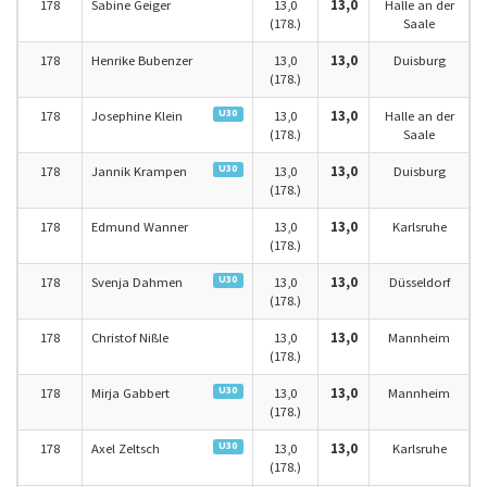
178
Sabine Geiger
13,0
13,0
Halle an der
(178.)
Saale
178
Henrike Bubenzer
13,0
13,0
Duisburg
(178.)
U30
178
Josephine Klein
13,0
13,0
Halle an der
(178.)
Saale
U30
178
Jannik Krampen
13,0
13,0
Duisburg
(178.)
178
Edmund Wanner
13,0
13,0
Karlsruhe
(178.)
U30
178
Svenja Dahmen
13,0
13,0
Düsseldorf
(178.)
178
Christof Nißle
13,0
13,0
Mannheim
(178.)
U30
178
Mirja Gabbert
13,0
13,0
Mannheim
(178.)
U30
178
Axel Zeltsch
13,0
13,0
Karlsruhe
(178.)