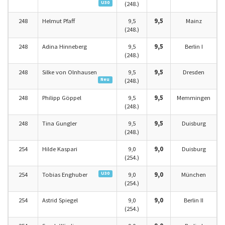
U30
(248.)
248
Helmut Pfaff
9,5
9,5
Mainz
(248.)
248
Adina Hinneberg
9,5
9,5
Berlin I
(248.)
248
Silke von Olnhausen
9,5
9,5
Dresden
Neu
(248.)
248
Philipp Göppel
9,5
9,5
Memmingen
(248.)
248
Tina Gungler
9,5
9,5
Duisburg
(248.)
254
Hilde Kaspari
9,0
9,0
Duisburg
(254.)
U30
254
Tobias Enghuber
9,0
9,0
München
(254.)
254
Astrid Spiegel
9,0
9,0
Berlin II
(254.)