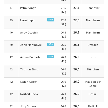
37
Petra Bonge
27,5
27,5
Hannover
(37.)
U30
39
Leon Happ
27,0
27,0
Mannheim
(39.)
40
Andy Östreich
26,5
26,5
Mannheim
(40.)
U30
40
John Martinovic
26,5
26,5
Dresden
(40.)
U30
42
Adrian Bubholz
26,0
26,0
Jena
(42.)
42
Thomas Simon
26,0
26,0
München
(42.)
42
Stefan Kaiser
26,0
26,0
Halle an der
(42.)
Saale
42
Norbert Räcke
26,0
26,0
Berlin I
(42.)
42
Jörg Schenk
26,0
26,0
Berlin II