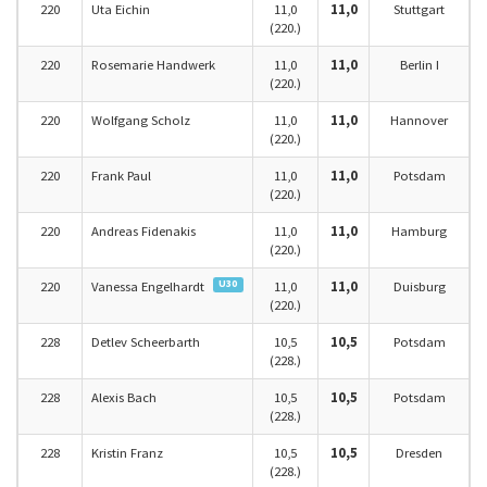
220
Uta Eichin
11,0
11,0
Stuttgart
(220.)
220
Rosemarie Handwerk
11,0
11,0
Berlin I
(220.)
220
Wolfgang Scholz
11,0
11,0
Hannover
(220.)
220
Frank Paul
11,0
11,0
Potsdam
(220.)
220
Andreas Fidenakis
11,0
11,0
Hamburg
(220.)
U30
220
Vanessa Engelhardt
11,0
11,0
Duisburg
(220.)
228
Detlev Scheerbarth
10,5
10,5
Potsdam
(228.)
228
Alexis Bach
10,5
10,5
Potsdam
(228.)
228
Kristin Franz
10,5
10,5
Dresden
(228.)