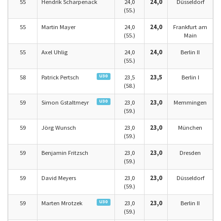
55
Hendrik Scharpenack
24,0
24,0
Düsseldorf
(55.)
55
Martin Mayer
24,0
24,0
Frankfurt am
(55.)
Main
55
Axel Uhlig
24,0
24,0
Berlin II
(55.)
U30
58
Patrick Pertsch
23,5
23,5
Berlin I
(58.)
U30
59
Simon Gstaltmeyr
23,0
23,0
Memmingen
(59.)
59
Jörg Wunsch
23,0
23,0
München
(59.)
59
Benjamin Fritzsch
23,0
23,0
Dresden
(59.)
59
David Meyers
23,0
23,0
Düsseldorf
(59.)
U30
59
Marten Mrotzek
23,0
23,0
Berlin II
(59.)