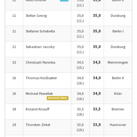
(11.)
11
Stefan Georg
35,0
35,0
Duisburg
(11.)
11
Stefanie Schebella
35,0
35,0
Berlin I
(11.)
11
Sebastian Jacoby
35,0
35,0
Duisburg
(11.)
15
Christoph Paninka
34,5
34,5
Memmingen
(15.)
16
Thomas Kolåsæter
34,0
34,0
Berlin II
(16.)
16
Michael Pawellek
34,0
34,0
Köln
Beste(r) Neu
(16.)
18
Roland Knauff
33,5
33,5
Bremen
(18.)
19
Thorsten Zirkel
33,0
33,0
Hannover
(19.)