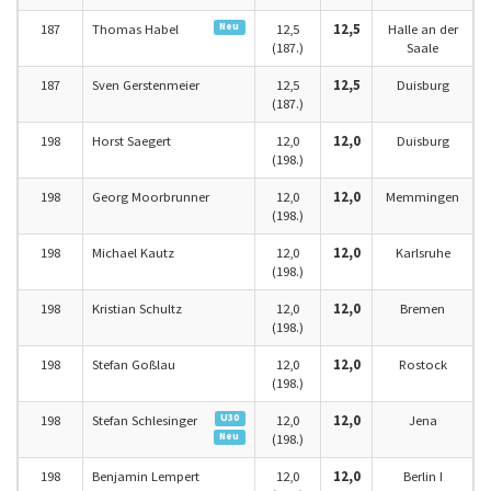
Neu
187
Thomas Habel
12,5
12,5
Halle an der
(187.)
Saale
187
Sven Gerstenmeier
12,5
12,5
Duisburg
(187.)
198
Horst Saegert
12,0
12,0
Duisburg
(198.)
198
Georg Moorbrunner
12,0
12,0
Memmingen
(198.)
198
Michael Kautz
12,0
12,0
Karlsruhe
(198.)
198
Kristian Schultz
12,0
12,0
Bremen
(198.)
198
Stefan Goßlau
12,0
12,0
Rostock
(198.)
U30
198
Stefan Schlesinger
12,0
12,0
Jena
Neu
(198.)
198
Benjamin Lempert
12,0
12,0
Berlin I