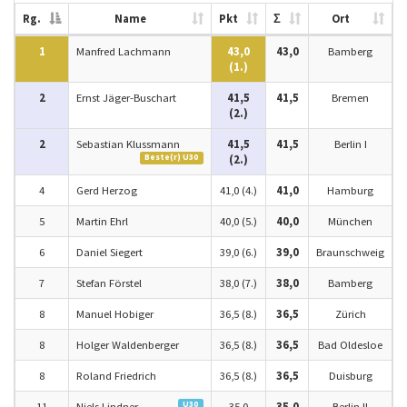
Rg.
Name
Pkt
Σ
Ort
1
Manfred Lachmann
43,0
43,0
Bamberg
(1.)
2
Ernst Jäger-Buschart
41,5
41,5
Bremen
(2.)
2
Sebastian Klussmann
41,5
41,5
Berlin I
Beste(r) U30
(2.)
4
Gerd Herzog
41,0 (4.)
41,0
Hamburg
5
Martin Ehrl
40,0 (5.)
40,0
München
6
Daniel Siegert
39,0 (6.)
39,0
Braunschweig
7
Stefan Förstel
38,0 (7.)
38,0
Bamberg
8
Manuel Hobiger
36,5 (8.)
36,5
Zürich
8
Holger Waldenberger
36,5 (8.)
36,5
Bad Oldesloe
8
Roland Friedrich
36,5 (8.)
36,5
Duisburg
U30
11
Niels Lindner
35,0
35,0
Berlin II