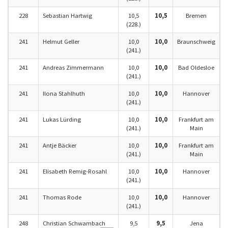
228
Sebastian Hartwig
10,5
10,5
Bremen
(228.)
241
Helmut Geller
10,0
10,0
Braunschweig
(241.)
241
Andreas Zimmermann
10,0
10,0
Bad Oldesloe
(241.)
241
Ilona Stahlhuth
10,0
10,0
Hannover
(241.)
241
Lukas Lürding
10,0
10,0
Frankfurt am
(241.)
Main
241
Antje Bäcker
10,0
10,0
Frankfurt am
(241.)
Main
241
Elisabeth Remig-Rosahl
10,0
10,0
Hannover
(241.)
241
Thomas Rode
10,0
10,0
Hannover
(241.)
248
Christian Schwambach
9,5
9,5
Jena