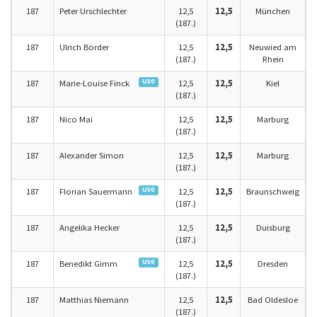
187
Peter Urschlechter
12,5
12,5
München
(187.)
187
Ulrich Börder
12,5
12,5
Neuwied am
(187.)
Rhein
U30
187
Marie-Louise Finck
12,5
12,5
Kiel
(187.)
187
Nico Mai
12,5
12,5
Marburg
(187.)
187
Alexander Simon
12,5
12,5
Marburg
(187.)
U30
187
Florian Sauermann
12,5
12,5
Braunschweig
(187.)
187
Angelika Hecker
12,5
12,5
Duisburg
(187.)
U30
187
Benedikt Gimm
12,5
12,5
Dresden
(187.)
187
Matthias Niemann
12,5
12,5
Bad Oldesloe
(187.)