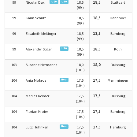
U20
U30
99
Nicolai Dax
18,5
18,5
Stuttgart
(99.)
99
Karin Schulz
18,5
18,5
Hannover
(99.)
99
Elisabeth Meitinger
18,5
18,5
Bamberg
(99.)
U30
99
Alexander Stiller
18,5
18,5
Köln
(99.)
103
Susanne Hermanns
18,0
18,0
Duisburg
(103.)
Neu
104
Anja Mokros
17,5
17,5
Memmingen
(104.)
104
Marlies Keimer
17,5
17,5
Duisburg
(104.)
104
Florian Kroier
17,5
17,5
Bamberg
(104.)
Neu
104
Lutz Hühnken
17,5
17,5
Hamburg
(104.)