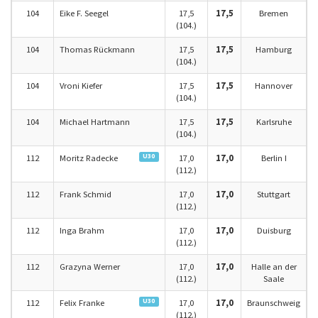
104
Eike F. Seegel
17,5
17,5
Bremen
(104.)
104
Thomas Rückmann
17,5
17,5
Hamburg
(104.)
104
Vroni Kiefer
17,5
17,5
Hannover
(104.)
104
Michael Hartmann
17,5
17,5
Karlsruhe
(104.)
U30
112
Moritz Radecke
17,0
17,0
Berlin I
(112.)
112
Frank Schmid
17,0
17,0
Stuttgart
(112.)
112
Inga Brahm
17,0
17,0
Duisburg
(112.)
112
Grazyna Werner
17,0
17,0
Halle an der
(112.)
Saale
U30
112
Felix Franke
17,0
17,0
Braunschweig
(112.)