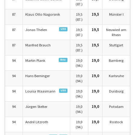
(87.)
87
Klaus Otto Nagorsnik
19,5
19,5
Münster I
(87.)
U30
87
Jonas Thelen
19,5
19,5
Neuwied am
(87.)
Rhein
87
Manfred Brauch
19,5
19,5
Stuttgart
(87.)
Neu
94
Martin Plank
19,0
19,0
Bamberg
(94.)
94
Hans Berninger
19,0
19,0
Karlsruhe
(94.)
U30
94
Louisa Waasmann
19,0
19,0
Duisburg
(94.)
94
Jürgen Stelter
19,0
19,0
Potsdam
(94.)
94
André Litzroth
19,0
19,0
Rostock
(94.)