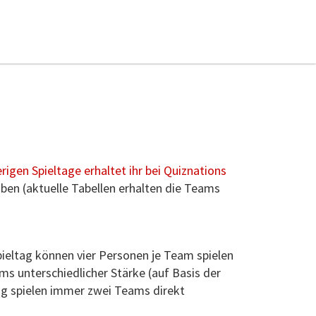
rigen Spieltage erhaltet ihr bei Quiznations
ben (aktuelle Tabellen erhalten die Teams
pieltag können vier Personen je Team spielen
ms unterschiedlicher Stärke (auf Basis der
ag spielen immer zwei Teams direkt