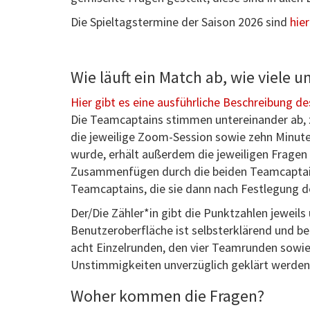
Die Spieltagstermine der Saison 2026 sind
hier
Wie läuft ein Match ab, wie viele 
Hier gibt es eine ausführliche Beschreibung d
Die Teamcaptains stimmen untereinander ab, z
die jeweilige Zoom-Session sowie zehn Minute
wurde, erhält außerdem die jeweiligen Fragen 
Zusammenfügen durch die beiden Teamcaptains
Teamcaptains, die sie dann nach Festlegung de
Der/Die Zähler*in gibt die Punktzahlen jeweils
Benutzeroberfläche ist selbsterklärend und b
acht Einzelrunden, den vier Teamrunden sowi
Unstimmigkeiten unverzüglich geklärt werd
Woher kommen die Fragen?