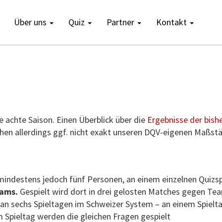
Über uns
Quiz
Partner
Kontakt
e achte Saison. Einen Überblick über die
Ergebnisse der bishe
chen allerdings ggf. nicht exakt unseren DQV-eigenen Maßstä
 mindestens jedoch fünf Personen, an einem einzelnen Quizs
eams.
Gespielt wird dort in drei gelosten Matches gegen Tea
an sechs Spieltagen im Schweizer System – an einem Spielt
m Spieltag werden die gleichen Fragen gespielt