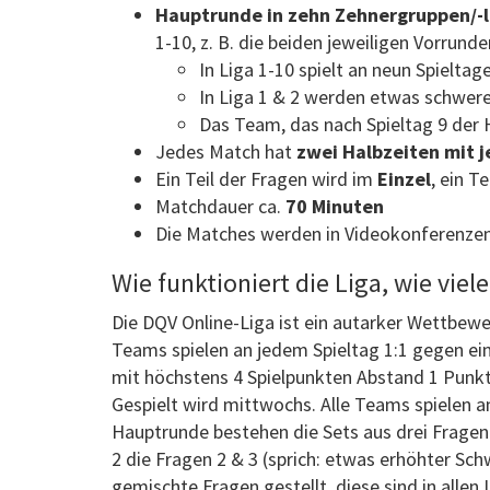
Hauptrunde in zehn Zehnergruppen/-l
1-10, z. B. die beiden jeweiligen Vorrund
In Liga 1-10 spielt an neun Spielta
In Liga 1 & 2 werden etwas schwere 
Das Team, das nach Spieltag 9 der 
Jedes Match hat
zwei Halbzeiten mit j
Ein Teil der Fragen wird im
Einzel
, ein T
Matchdauer ca.
70 Minuten
Die Matches werden in Videokonferenze
Wie funktioniert die Liga, wie viel
Die DQV Online-Liga ist ein autarker Wettbew
Teams spielen an jedem Spieltag 1:1 gegen ein
mit höchstens 4 Spielpunkten Abstand 1 Punkt
Gespielt wird mittwochs. Alle Teams spielen a
Hauptrunde bestehen die Sets aus drei Fragen j
2 die Fragen 2 & 3 (sprich: etwas erhöhter Sc
gemischte Fragen gestellt, diese sind in allen 