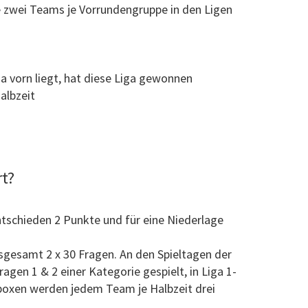
e zwei Teams je Vorrundengruppe in den Ligen
ga vorn liegt, hat diese Liga gewonnen
albzeit
rt?
ntschieden 2 Punkte und für eine Niederlage
nsgesamt 2 x 30 Fragen. An den Spieltagen der
agen 1 & 2 einer Kategorie gespielt, in Liga 1-
yboxen werden jedem Team je Halbzeit drei