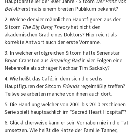
Hauptdarsteller der 90er Jahre - Sitcom
Der Prinz von
Bel-Air
erstmals einem breiten Publikum bekannt?
2. Welche der vier männlichen Hauptfiguren aus der
Sitcom
The Big Bang Theory
hat nicht den
akademischen Grad eines Doktors? Hier reicht als
korrekte Antwort auch der erste Vorname.
3. In welcher erfolgreichen Sitcom hatte Serienstar
Bryan Cranston aus
Breaking Bad
in vier Folgen eine
Nebenrolle als schräger Nachbar Tim Sacksky?
4. Wie heißt das Café, in dem sich die sechs
Hauptfiguren der Sitcom
Friends
regelmäßig treffen?
Teilweise arbeiten manche von ihnen auch dort.
5. Die Handlung welcher von 2001 bis 2010 erschienen
Serie spielt hauptsächlich im "Sacred Heart Hospital"?
6. Glücklicherweise kann er sein Vorhaben nie in die Tat
umsetzen. Wie heißt die Katze der Familie Tanner,