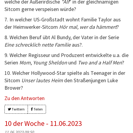
welche der Außerirdische
"Alf
" in der gleichnamigen
Sitcom gerne verspeisen würde?
7. In welcher US-Großstadt wohnt Familie Taylor aus
der Heimwerker-Sitcom
Hör mal, wer da hämmert
?
8. Welchen Beruf übt Al Bundy, der Vater in der Serie
Eine schrecklich nette Familie
aus?.
9. Welcher Regisseur und Produzent entwickelte u.a. die
Serien
Mom
,
Young Sheldon
und
Two and a Half Men
?
10. Welcher Hollywood-Star spielte als Teenager in der
Sitcom
Unser lautes Heim
den Straßenjungen Luke
Brower?
Zu den Antworten
Twittern
Teilen
10 der Woche - 11.06.2023
11.06.2023 09:50