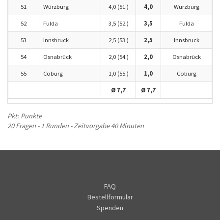
51
Würzburg
4,0 (51.)
4,0
Würzburg
52
Fulda
3,5 (52.)
3,5
Fulda
53
Innsbruck
2,5 (53.)
2,5
Innsbruck
54
Osnabrück
2,0 (54.)
2,0
Osnabrück
55
Coburg
1,0 (55.)
1,0
Coburg
Ø 7,7
Ø 7,7
Pkt: Punkte
20 Fragen - 1 Runden - Zeitvorgabe 40 Minuten
FAQ
Bestellformular
Spenden