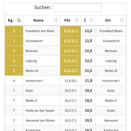
Suchen:
Rg.
Name
Pkt
Σ
Ort
1
Frankfurt am Main
12,5 (1.)
12,5
Frankfurt/Main
1
Düsseldorf
12,5 (1.)
12,5
Düsseldorf
1
Bremen
12,5 (1.)
12,5
Bremen
1
Leipzig
12,5 (1.)
12,5
Leipzig
1
Berlin III
12,5 (1.)
12,5
Berlin III
6
Hannover I
11,0 (6.)
11,0
Hannover I
7
Köln
10,5 (7.)
10,5
Köln
7
Berlin II
10,5 (7.)
10,5
Berlin II
7
Halle an der Saale
10,5 (7.)
10,5
Halle
7
Neuwied am Rhein
10,5 (7.)
10,5
Neuwied
7
Karlsruhe
10,5 (7.)
10,5
Karlsruhe