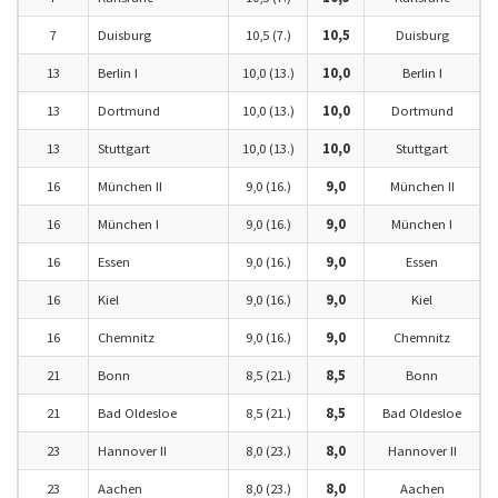
7
Duisburg
10,5 (7.)
10,5
Duisburg
13
Berlin I
10,0 (13.)
10,0
Berlin I
13
Dortmund
10,0 (13.)
10,0
Dortmund
13
Stuttgart
10,0 (13.)
10,0
Stuttgart
16
München II
9,0 (16.)
9,0
München II
16
München I
9,0 (16.)
9,0
München I
16
Essen
9,0 (16.)
9,0
Essen
16
Kiel
9,0 (16.)
9,0
Kiel
16
Chemnitz
9,0 (16.)
9,0
Chemnitz
21
Bonn
8,5 (21.)
8,5
Bonn
21
Bad Oldesloe
8,5 (21.)
8,5
Bad Oldesloe
23
Hannover II
8,0 (23.)
8,0
Hannover II
23
Aachen
8,0 (23.)
8,0
Aachen