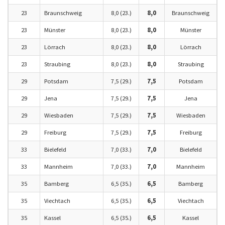
23
Braunschweig
8,0 (23.)
8,0
Braunschweig
23
Münster
8,0 (23.)
8,0
Münster
23
Lörrach
8,0 (23.)
8,0
Lörrach
23
Straubing
8,0 (23.)
8,0
Straubing
29
Potsdam
7,5 (29.)
7,5
Potsdam
29
Jena
7,5 (29.)
7,5
Jena
29
Wiesbaden
7,5 (29.)
7,5
Wiesbaden
29
Freiburg
7,5 (29.)
7,5
Freiburg
33
Bielefeld
7,0 (33.)
7,0
Bielefeld
33
Mannheim
7,0 (33.)
7,0
Mannheim
35
Bamberg
6,5 (35.)
6,5
Bamberg
35
Viechtach
6,5 (35.)
6,5
Viechtach
35
Kassel
6,5 (35.)
6,5
Kassel