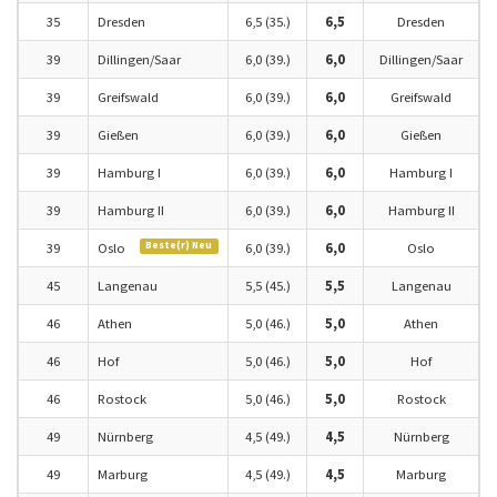
35
Dresden
6,5 (35.)
6,5
Dresden
39
Dillingen/Saar
6,0 (39.)
6,0
Dillingen/Saar
39
Greifswald
6,0 (39.)
6,0
Greifswald
39
Gießen
6,0 (39.)
6,0
Gießen
39
Hamburg I
6,0 (39.)
6,0
Hamburg I
39
Hamburg II
6,0 (39.)
6,0
Hamburg II
Beste(r) Neu
39
Oslo
6,0 (39.)
6,0
Oslo
45
Langenau
5,5 (45.)
5,5
Langenau
46
Athen
5,0 (46.)
5,0
Athen
46
Hof
5,0 (46.)
5,0
Hof
46
Rostock
5,0 (46.)
5,0
Rostock
49
Nürnberg
4,5 (49.)
4,5
Nürnberg
49
Marburg
4,5 (49.)
4,5
Marburg