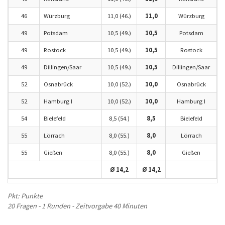
46
Würzburg
11,0 (46.)
11,0
Würzburg
49
Potsdam
10,5 (49.)
10,5
Potsdam
49
Rostock
10,5 (49.)
10,5
Rostock
49
Dillingen/Saar
10,5 (49.)
10,5
Dillingen/Saar
52
Osnabrück
10,0 (52.)
10,0
Osnabrück
52
Hamburg I
10,0 (52.)
10,0
Hamburg I
54
Bielefeld
8,5 (54.)
8,5
Bielefeld
55
Lörrach
8,0 (55.)
8,0
Lörrach
55
Gießen
8,0 (55.)
8,0
Gießen
Ø 14,2
Ø 14,2
Pkt: Punkte
20 Fragen - 1 Runden - Zeitvorgabe 40 Minuten