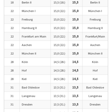
18
Berlin II
15,5 (18.)
15,5
Berlin II
22
München I
15,0 (22.)
15,0
München I
22
Freiburg
15,0 (22.)
15,0
Freiburg
22
Hamburg II
15,0 (22.)
15,0
Hamburg II
22
Frankfurt am Main
15,0 (22.)
15,0
Frankfurt/Main
22
Aachen
15,0 (22.)
15,0
Aachen
22
München II
15,0 (22.)
15,0
München II
28
Köln
14,5 (28.)
14,5
Köln
28
Hof
14,5 (28.)
14,5
Hof
28
Kiel
14,5 (28.)
14,5
Kiel
31
Bad Oldesloe
13,5 (31.)
13,5
Bad Oldesloe
31
Langenau
13,5 (31.)
13,5
Langenau
31
Dresden
13,5 (31.)
13,5
Dresden