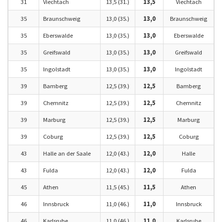
31
Viechtach
13,5 (31.)
13,5
Viechtach
35
Braunschweig
13,0 (35.)
13,0
Braunschweig
35
Eberswalde
13,0 (35.)
13,0
Eberswalde
35
Greifswald
13,0 (35.)
13,0
Greifswald
35
Ingolstadt
13,0 (35.)
13,0
Ingolstadt
39
Bamberg
12,5 (39.)
12,5
Bamberg
39
Chemnitz
12,5 (39.)
12,5
Chemnitz
39
Marburg
12,5 (39.)
12,5
Marburg
39
Coburg
12,5 (39.)
12,5
Coburg
43
Halle an der Saale
12,0 (43.)
12,0
Halle
43
Fulda
12,0 (43.)
12,0
Fulda
45
Athen
11,5 (45.)
11,5
Athen
46
Innsbruck
11,0 (46.)
11,0
Innsbruck
46
Karlsruhe
11,0 (46.)
11,0
Karlsruhe