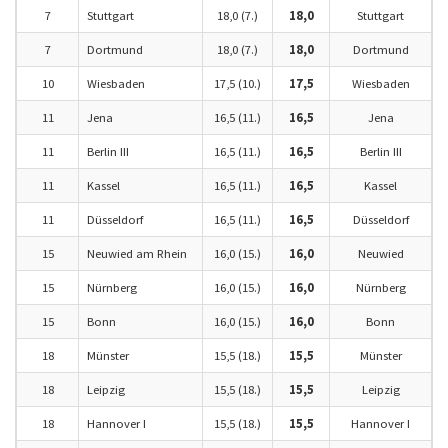
7
Stuttgart
18,0 (7.)
18,0
Stuttgart
7
Dortmund
18,0 (7.)
18,0
Dortmund
10
Wiesbaden
17,5 (10.)
17,5
Wiesbaden
11
Jena
16,5 (11.)
16,5
Jena
11
Berlin III
16,5 (11.)
16,5
Berlin III
11
Kassel
16,5 (11.)
16,5
Kassel
11
Düsseldorf
16,5 (11.)
16,5
Düsseldorf
15
Neuwied am Rhein
16,0 (15.)
16,0
Neuwied
15
Nürnberg
16,0 (15.)
16,0
Nürnberg
15
Bonn
16,0 (15.)
16,0
Bonn
18
Münster
15,5 (18.)
15,5
Münster
18
Leipzig
15,5 (18.)
15,5
Leipzig
18
Hannover I
15,5 (18.)
15,5
Hannover I