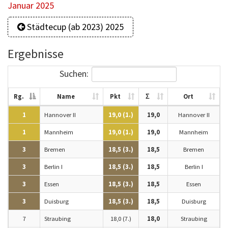
Januar 2025
Städtecup (ab 2023) 2025
Ergebnisse
Suchen:
Rg.
Name
Pkt
Σ
Ort
1
Hannover II
19,0 (1.)
19,0
Hannover II
1
Mannheim
19,0 (1.)
19,0
Mannheim
3
Bremen
18,5 (3.)
18,5
Bremen
3
Berlin I
18,5 (3.)
18,5
Berlin I
3
Essen
18,5 (3.)
18,5
Essen
3
Duisburg
18,5 (3.)
18,5
Duisburg
7
Straubing
18,0 (7.)
18,0
Straubing