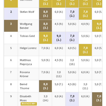
(1.)
(1.)
(1.)
(1.)
(1.)
2
Stefan Wolf
8,0
6,0 (4.)
7,0
7,0
6,0 (5.)
(3.)
(2.)
(1.)
3
Wolfgang
8,0
4,5 (9.)
5,0 (6.)
4,0 (9.)
9,0
Bender
(3.)
(1.)
4
Tobias Geid
9,0
9,0
7,0
5,0 (6.)
5,0 (7.)
(1.)
(2.)
(2.)
5
Helge Lorenz
7,0 (6.)
6,0 (4.)
6,0 (5.)
7,0
6,0 (5.)
(1.)
6
Matthias
5,0 (9.)
4,5 (9.)
3,0
5,0 (6.)
5,0 (7.)
Pieprzyca
(10.)
7
Roxana
7,0 (6.)
3,0
5,0 (6.)
6,0 (4.)
5,0 (7.)
Kröner
(12.)
8
Bernd
8,0
5,0 (7.)
4,5 (8.)
3,0
5,0 (7.)
Thome
(3.)
(11.)
9
Elisabeth
3,0
6,0 (4.)
7,0
6,0 (4.)
7,0
Maas
(14.)
(2.)
(3.)
Beste(r) 65+