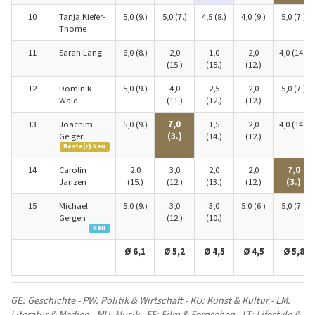
10
Tanja Kiefer-
5,0 (9.)
5,0 (7.)
4,5 (8.)
4,0 (9.)
5,0 (7.)
Thome
11
Sarah Lang
6,0 (8.)
2,0
1,0
2,0
4,0 (14.)
(15.)
(15.)
(12.)
12
Dominik
5,0 (9.)
4,0
2,5
2,0
5,0 (7.)
Wald
(11.)
(12.)
(12.)
13
Joachim
5,0 (9.)
7,0
1,5
2,0
4,0 (14.)
Geiger
(3.)
(14.)
(12.)
Beste(r) Neu
14
Carolin
2,0
3,0
2,0
2,0
7,0
Janzen
(15.)
(12.)
(13.)
(12.)
(3.)
15
Michael
5,0 (9.)
3,0
3,0
5,0 (6.)
5,0 (7.)
Gergen
(12.)
(10.)
Neu
Ø 6,1
Ø 5,2
Ø 4,5
Ø 4,5
Ø 5,8
GE: Geschichte - PW: Politik & Wirtschaft - KU: Kunst & Kultur - LM:
Literatur & Medien - MU: Musik - FF: Film & Fernsehen - LT: Lifestyle &