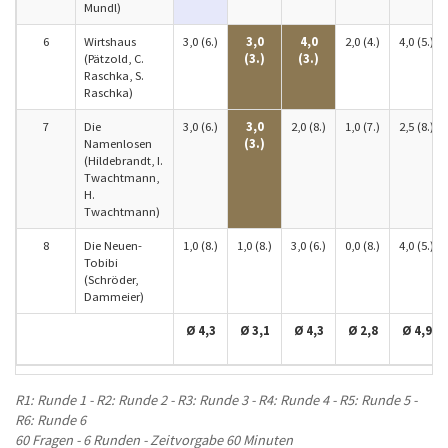
Mundl)
6
Wirtshaus
3,0 (6.)
3,0
4,0
2,0 (4.)
4,0 (5.)
(Pätzold, C.
(3.)
(3.)
Raschka, S.
Raschka)
7
Die
3,0 (6.)
3,0
2,0 (8.)
1,0 (7.)
2,5 (8.)
Namenlosen
(3.)
(Hildebrandt, I.
Twachtmann,
H.
Twachtmann)
8
Die Neuen-
1,0 (8.)
1,0 (8.)
3,0 (6.)
0,0 (8.)
4,0 (5.)
Tobibi
(Schröder,
Dammeier)
Ø 4,3
Ø 3,1
Ø 4,3
Ø 2,8
Ø 4,9
R1: Runde 1 - R2: Runde 2 - R3: Runde 3 - R4: Runde 4 - R5: Runde 5 -
R6: Runde 6
60 Fragen - 6 Runden - Zeitvorgabe 60 Minuten