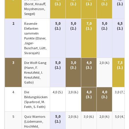
(Borst, Knauff,
(1.)
(1.)
(1.)
(1.)
(2.)
Moyshenzon,
Seegel)
2
Rasende
5,0
5,0
7,0
5,0
6,5
Elefanten
(2.)
(2.)
(1.)
(2.)
(2.)
sammeln
Punkte (Elsner,
Jäger-
Buschart, Lütt,
Sivarajah)
3
Die Wolf-Gang
5,0
3,0
4,0
2,0 (4.)
7,5
(Hann, F.
(2.)
(3.)
(3.)
(1.)
Kreutzfeld, I.
Kreutzfeld,
Gallo)
4
Die
4,0 (5.)
2,0 (6.)
4,0
4,0
3,0 (7.)
Bildungslücken
(3.)
(3.)
(Sparbrod, M.
Feith, S. Feith)
5
Quiz Warriors
5,0
2,0 (6.)
3,0 (6.)
2,0 (4.)
5,0 (4.)
(Lüdemann,
(2.)
Hochfeld,