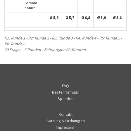
Barbara
Köhler
Ø 5,9
Ø 5,7
Ø 6,8
Ø 5,9
Ø 5,6
Ø
R1: Runde 1 - R2: Runde 2 - R3: Runde 3 - R4: Runde 4 - R5: Runde 5 -
R6: Runde 6
60 Fragen - 6 Runden - Zeitvorgabe 60 Minuten
FAQ
Bestellformular
Spenden
Kontakt
Satzung & Ordnungen
Impressum