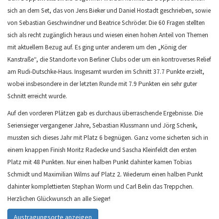
sich an dem Set, das von Jens Bieker und Daniel Hostadt geschrieben, sowie
von Sebastian Geschwindner und Beatrice Schröder. Die 60 Fragen stellten
sich als recht zugänglich heraus und wiesen einen hohen Anteil von Themen
mit aktuellem Bezug auf. Es ging unter anderem um den „König der
Kanstraße“, die Standorte von Berliner Clubs oder um ein kontroverses Relief
am Rudi-Dutschke-Haus. Insgesamt wurden im Schnitt 37.7 Punkte erzielt,
wobei insbesondere in der letzten Runde mit 7.9 Punkten ein sehr guter
Schnitt erreicht wurde.
Auf den vorderen Plätzen gab es durchaus überraschende Ergebnisse. Die
Seriensieger vergangener Jahre, Sebastian Klussmann und Jörg Schenk,
mussten sich dieses Jahr mit Platz 6 begnügen. Ganz vorne sicherten sich in
einem knappen Finish Moritz Radecke und Sascha Kleinfeldt den ersten
Platz mit 48 Punkten. Nur einen halben Punkt dahinter kamen Tobias
Schmidt und Maximilian Wilms auf Platz 2. Wiederum einen halben Punkt
dahinter komplettierten Stephan Worm und Carl Belin das Treppchen.
Herzlichen Glückwunsch an alle Sieger!
Austragungsorte anzeigen