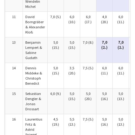
Wendelin
Michel
11
David
7,0 (5.)
6,0
6,0
4,0
6,0
9,
Borngräber
(10.)
(17.)
(20.)
(11.)
& Alexander
Kloß
13
Benjamin
5,0
5,0
7,0 (8.)
7,0
7,0
Lempert &
(15.)
(15.)
(2.)
(2.)
(
Sabine
Gudath
14
Dennis
5,0
3,5
7,5 (5.)
6,0
6,0
Middeke &
(15.)
(20.)
(11.)
(11.)
(
Christoph
Benedict
15
Sebastian
6,0 (9.)
5,0
5,0
5,0
5,0
9,
Dengler &
(15.)
(20.)
(16.)
(13.)
Jonas
Drossart
16
Laurentius
4,5
5,5
7,5 (5.)
5,0
5,0
Fritz &
(19.)
(13.)
(16.)
(13.)
(
Astrid
Spiegel