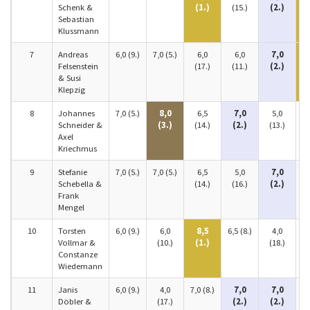
Schenk &
(1.)
(15.)
(2.)
Sebastian
Klussmann
7
Andreas
6,0 (9.)
7,0 (5.)
6,0
6,0
7,0
Felsenstein
(17.)
(11.)
(2.)
& Susi
Klepzig
8
Johannes
7,0 (5.)
8,0
6,5
7,0
5,0
Schneider &
(3.)
(14.)
(2.)
(13.)
(
Axel
Kriechmus
9
Stefanie
7,0 (5.)
7,0 (5.)
6,5
5,0
7,0
Schebella &
(14.)
(16.)
(2.)
(
Frank
Mengel
10
Torsten
6,0 (9.)
6,0
8,5
6,5 (8.)
4,0
Vollmar &
(10.)
(1.)
(18.)
(
Constanze
Wiedemann
11
Janis
6,0 (9.)
4,0
7,0 (8.)
7,0
7,0
Döbler &
(17.)
(2.)
(2.)
(