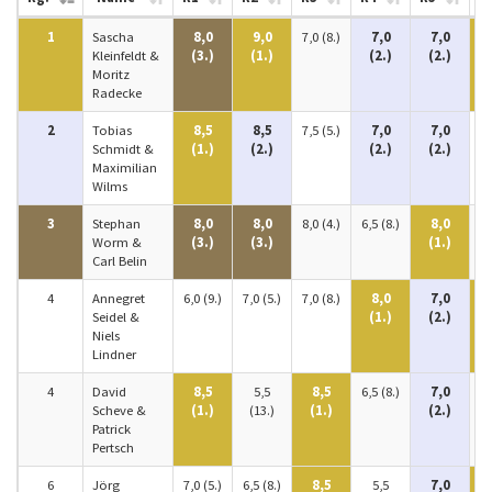
1
Sascha
8,0
9,0
7,0 (8.)
7,0
7,0
Kleinfeldt &
(3.)
(1.)
(2.)
(2.)
Moritz
Radecke
2
Tobias
8,5
8,5
7,5 (5.)
7,0
7,0
9,
Schmidt &
(1.)
(2.)
(2.)
(2.)
Maximilian
Wilms
3
Stephan
8,0
8,0
8,0 (4.)
6,5 (8.)
8,0
Worm &
(3.)
(3.)
(1.)
(
Carl Belin
4
Annegret
6,0 (9.)
7,0 (5.)
7,0 (8.)
8,0
7,0
Seidel &
(1.)
(2.)
Niels
Lindner
4
David
8,5
5,5
8,5
6,5 (8.)
7,0
9,
Scheve &
(1.)
(13.)
(1.)
(2.)
Patrick
Pertsch
6
Jörg
7,0 (5.)
6,5 (8.)
8,5
5,5
7,0