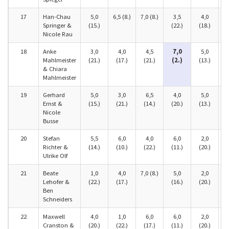
17
Han-Chau
5,0
6,5 (8.)
7,0 (8.)
3,5
4,0
Springer &
(15.)
(22.)
(18.)
(
Nicole Rau
18
Anke
3,0
4,0
4,5
7,0
5,0
9,
Mahlmeister
(21.)
(17.)
(21.)
(2.)
(13.)
& Chiara
Mahlmeister
19
Gerhard
5,0
3,0
6,5
4,0
5,0
Ernst &
(15.)
(21.)
(14.)
(20.)
(13.)
(
Nicole
Busse
20
Stefan
5,5
6,0
4,0
6,0
2,0
Richter &
(14.)
(10.)
(22.)
(11.)
(20.)
(
Ulrike Olf
21
Beate
1,0
4,0
7,0 (8.)
5,0
2,0
Lehofer &
(22.)
(17.)
(16.)
(20.)
(
Ben
Schneiders
22
Maxwell
4,0
1,0
6,0
6,0
2,0
Cranston &
(20.)
(22.)
(17.)
(11.)
(20.)
(