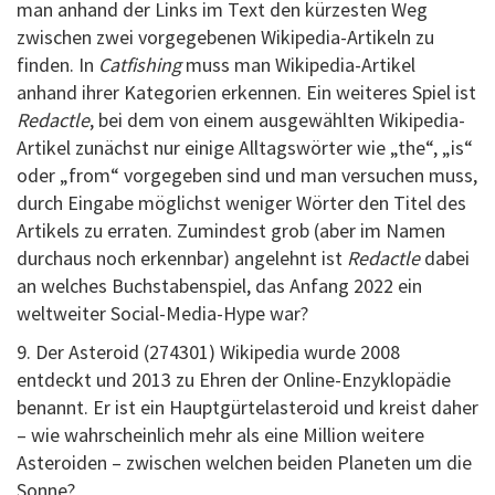
man anhand der Links im Text den kürzesten Weg
zwischen zwei vorgegebenen Wikipedia-Artikeln zu
finden. In
Catfishing
muss man Wikipedia-Artikel
anhand ihrer Kategorien erkennen. Ein weiteres Spiel ist
Redactle
, bei dem von einem ausgewählten Wikipedia-
Artikel zunächst nur einige Alltagswörter wie „the“, „is“
oder „from“ vorgegeben sind und man versuchen muss,
durch Eingabe möglichst weniger Wörter den Titel des
Artikels zu erraten. Zumindest grob (aber im Namen
durchaus noch erkennbar) angelehnt ist
Redactle
dabei
an welches Buchstabenspiel, das Anfang 2022 ein
weltweiter Social-Media-Hype war?
9. Der Asteroid (274301) Wikipedia wurde 2008
entdeckt und 2013 zu Ehren der Online-Enzyklopädie
benannt. Er ist ein Hauptgürtelasteroid und kreist daher
– wie wahrscheinlich mehr als eine Million weitere
Asteroiden – zwischen welchen beiden Planeten um die
Sonne?