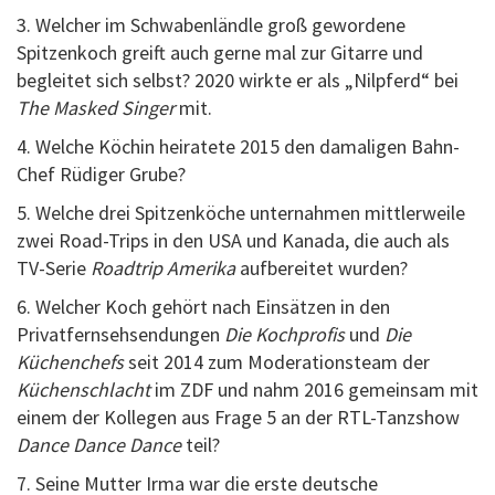
3. Welcher im Schwabenländle groß gewordene
Spitzenkoch greift auch gerne mal zur Gitarre und
begleitet sich selbst? 2020 wirkte er als „Nilpferd“ bei
The Masked Singer
mit.
4. Welche Köchin heiratete 2015 den damaligen Bahn-
Chef Rüdiger Grube?
5. Welche drei Spitzenköche unternahmen mittlerweile
zwei Road-Trips in den USA und Kanada, die auch als
TV-Serie
Roadtrip Amerika
aufbereitet wurden?
6. Welcher Koch gehört nach Einsätzen in den
Privatfernsehsendungen
Die Kochprofis
und
Die
Küchenchefs
seit 2014 zum Moderationsteam der
Küchenschlacht
im ZDF und nahm 2016 gemeinsam mit
einem der Kollegen aus Frage 5 an der RTL-Tanzshow
Dance Dance Dance
teil?
7. Seine Mutter Irma war die erste deutsche