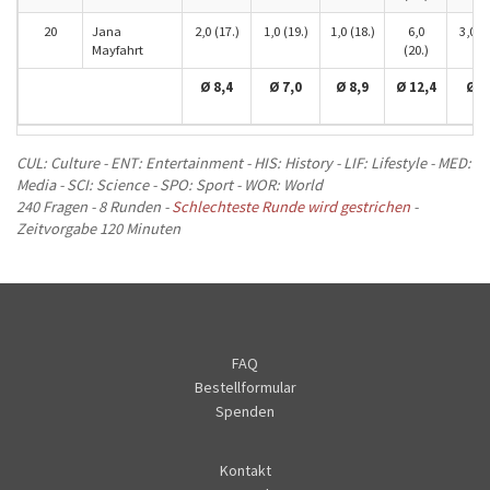
20
Jana
2,0 (17.)
1,0 (19.)
1,0 (18.)
6,0
3,0 (1
Mayfahrt
(20.)
Ø 8,4
Ø 7,0
Ø 8,9
Ø 12,4
Ø 8
CUL: Culture - ENT: Entertainment - HIS: History - LIF: Lifestyle - MED:
Media - SCI: Science - SPO: Sport - WOR: World
240 Fragen - 8 Runden -
Schlechteste Runde wird gestrichen
-
Zeitvorgabe 120 Minuten
FAQ
Bestellformular
Spenden
Kontakt