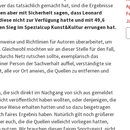
wer das tatsächlich gemacht hat, sind die Ergebnisse
A
en aber mit Sicherheit sagen, dass Leonard
F
diese nicht zur Verfügung hatte und mit 49,6
J
n Sieg im Spezialcup Kunst&Kultur errungen hat.
Hinweise und Richtlinien für Autoren überarbeitet, um
. Gleichwohl möchten wir an dieser Stelle für den Fall,
durchs Netz rutschen sollte, exemplarisch das
er Person der Sachverhalt auffiel, verständigte sie
t, alle vor Ort anwies, die Quellen zu entfernen und
 die sich direkt im Nachgang von sich aus gemeldet
icht veröffentlicht haben wollten, oder denjenigen, die
diese Weise erhalten hatten und so dazu beigetragen
ch faires Ergebnis haben. Natürlich gilt noch größerer
 euch, die die Quellen vielleicht vorliegen hatten,
u nutzen. Wir brauchen diesen fairen Sportsgeist, nicht