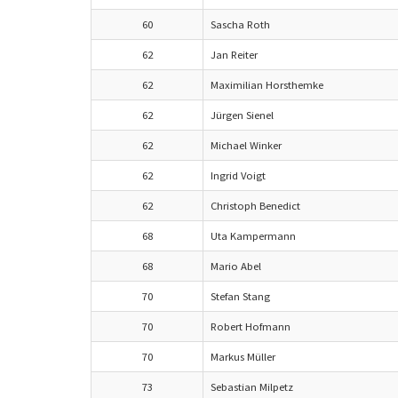
60
Sascha Roth
62
Jan Reiter
62
Maximilian Horsthemke
62
Jürgen Sienel
62
Michael Winker
62
Ingrid Voigt
62
Christoph Benedict
68
Uta Kampermann
68
Mario Abel
70
Stefan Stang
70
Robert Hofmann
70
Markus Müller
73
Sebastian Milpetz