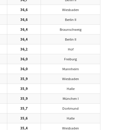
36,6
Wiesbaden
36,6
Berlin II
36,4
Braunschweig
36,4
Berlin II
36,2
Hof
36,0
Freiburg
36,0
Mannheim
35,9
Wiesbaden
35,9
Halle
35,9
München I
35,7
Dortmund
35,6
Halle
35,4
Wiesbaden