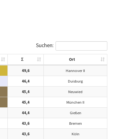
Suchen:
Σ
Ort
49,6
Hannover II
46,4
Duisburg
45,4
Neuwied
45,4
München II
44,4
Gießen
43,6
Bremen
43,6
Köln