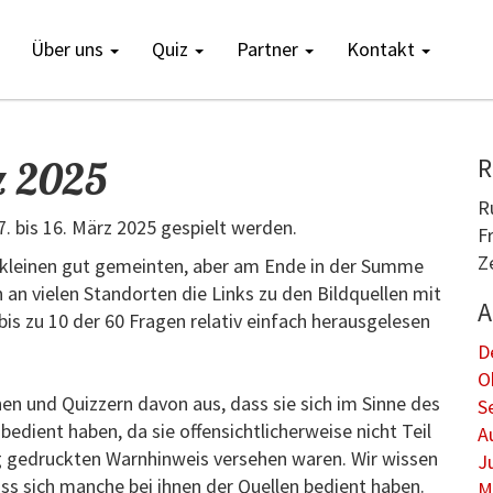
Über uns
Quiz
Partner
Kontakt
z 2025
R
R
. bis 16. März 2025 gespielt werden.
F
Z
 kleinen gut gemeinten, aber am Ende in der Summe
an vielen Standorten die Links zu den Bildquellen mit
A
is zu 10 der 60 Fragen relativ einfach herausgelesen
D
O
nen und Quizzern davon aus, dass sie sich im Sinne des
S
bedient haben, da sie offensichtlicherweise nicht Teil
A
ig gedruckten Warnhinweis versehen waren. Wir wissen
J
ss sich manche bei ihnen der Quellen bedient haben.
M