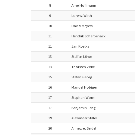
8
Arne Hoffmann
9
Lorenz Wirth
10
David Meyers
11
Hendrik Scharpenack
11
Jan Kostka
13
Steffen Löwe
13
Thorsten Zirkel
15
Stefan Georg
16
Manuel Hobiger
17
Stephan Worm
17
Benjamin Leng
19
Alexander Stiller
20
Annegret Seidel