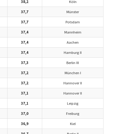
38,2
Köln
37,7
Münster
37,7
Potsdam
37,4
Mannheim
37,4
Aachen
37,4
Hamburg II
37,3
Berlin III
37,2
München I
37,2
Hannover II
37,1
Hannover II
37,1
Leipzig
37,0
Freiburg
36,9
Kiel
36,7
Berlin II