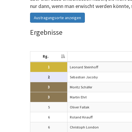
nur dann, wenn man erwischt werden könnte, s
Austragungsorte anzeigen
Ergebnisse
Rg.
1
Leonard Steinhoff
2
Sebastian Jacoby
3
Moritz Schäfer
3
Martin Ehrl
5
Oliver Fallak
6
Roland Knauff
6
Christoph London