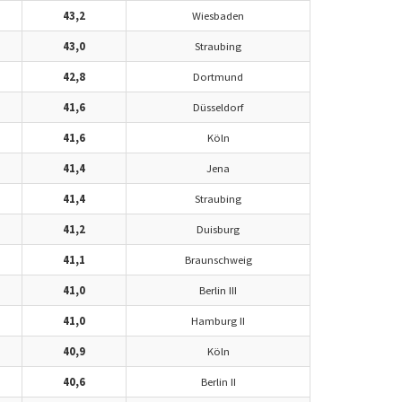
43,2
Wiesbaden
43,0
Straubing
42,8
Dortmund
41,6
Düsseldorf
41,6
Köln
41,4
Jena
41,4
Straubing
41,2
Duisburg
41,1
Braunschweig
41,0
Berlin III
41,0
Hamburg II
40,9
Köln
40,6
Berlin II