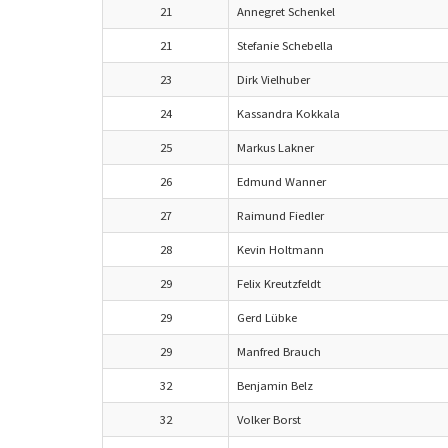
21
Annegret Schenkel
21
Stefanie Schebella
23
Dirk Vielhuber
24
Kassandra Kokkala
25
Markus Lakner
26
Edmund Wanner
27
Raimund Fiedler
28
Kevin Holtmann
29
Felix Kreutzfeldt
29
Gerd Lübke
29
Manfred Brauch
32
Benjamin Belz
32
Volker Borst