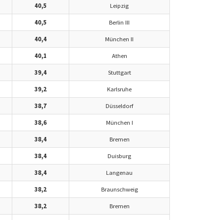
40,5
Leipzig
40,5
Berlin III
40,4
München II
40,1
Athen
39,4
Stuttgart
39,2
Karlsruhe
38,7
Düsseldorf
38,6
München I
38,4
Bremen
38,4
Duisburg
38,4
Langenau
38,2
Braunschweig
38,2
Bremen