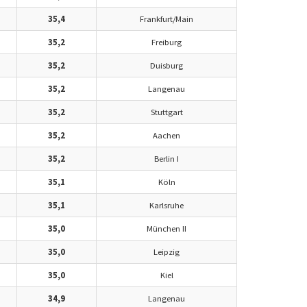
35,4
Frankfurt/Main
35,2
Freiburg
35,2
Duisburg
35,2
Langenau
35,2
Stuttgart
35,2
Aachen
35,2
Berlin I
35,1
Köln
35,1
Karlsruhe
35,0
München II
35,0
Leipzig
35,0
Kiel
34,9
Langenau