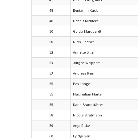
48
Benjamin Kuck
48
Dennis Middeke
50
Guido Marquardt
50
Niels Lindner
52
Annette Biller
53
Jürgen Weippert
53
Andreas Rein
55
Eva Lange
55
Maximilian Märten
55
Karin Brandstätter
58
Nicole Stratmann
59
Anja Riske
60
Ly Nguyen