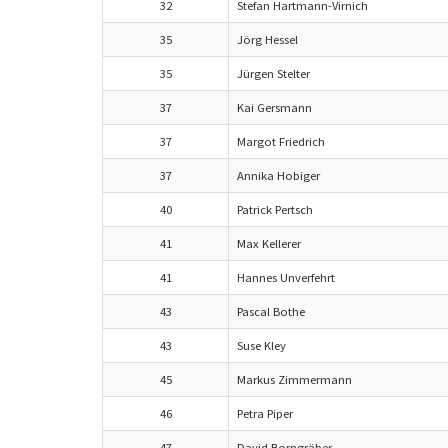
32
Stefan Hartmann-Virnich
35
Jörg Hessel
35
Jürgen Stelter
37
Kai Gersmann
37
Margot Friedrich
37
Annika Hobiger
40
Patrick Pertsch
41
Max Kellerer
41
Hannes Unverfehrt
43
Pascal Bothe
43
Suse Kley
45
Markus Zimmermann
46
Petra Piper
47
David Borngräber