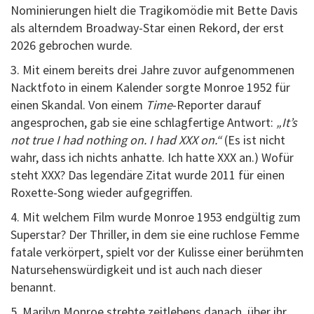
Nominierungen hielt die Tragikomödie mit Bette Davis
als alterndem Broadway-Star einen Rekord, der erst
2026 gebrochen wurde.
3. Mit einem bereits drei Jahre zuvor aufgenommenen
Nacktfoto in einem Kalender sorgte Monroe 1952 für
einen Skandal. Von einem
Time
-Reporter darauf
angesprochen, gab sie eine schlagfertige Antwort:
„It’s
not true I had nothing on. I had XXX on.“
(Es ist nicht
wahr, dass ich nichts anhatte. Ich hatte XXX an.) Wofür
steht XXX? Das legendäre Zitat wurde 2011 für einen
Roxette-Song wieder aufgegriffen.
4. Mit welchem Film wurde Monroe 1953 endgültig zum
Superstar? Der Thriller, in dem sie eine ruchlose Femme
fatale verkörpert, spielt vor der Kulisse einer berühmten
Natursehenswürdigkeit und ist auch nach dieser
benannt.
5. Marilyn Monroe strebte zeitlebens danach, über ihr