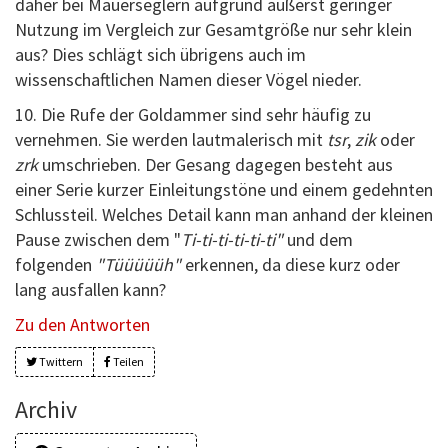
daher bei Mauerseglern aufgrund äußerst geringer
Nutzung im Vergleich zur Gesamtgröße nur sehr klein
aus? Dies schlägt sich übrigens auch im
wissenschaftlichen Namen dieser Vögel nieder.
10. Die Rufe der Goldammer sind sehr häufig zu
vernehmen. Sie werden lautmalerisch mit
tsr
,
zik
oder
zrk
umschrieben. Der Gesang dagegen besteht aus
einer Serie kurzer Einleitungstöne und einem gedehnten
Schlussteil. Welches Detail kann man anhand der kleinen
Pause zwischen dem "
Ti-ti-ti-ti-ti-ti"
und dem
folgenden
"Tüüüüüh"
erkennen, da diese kurz oder
lang ausfallen kann?
Zu den Antworten
Twittern
Teilen
Archiv