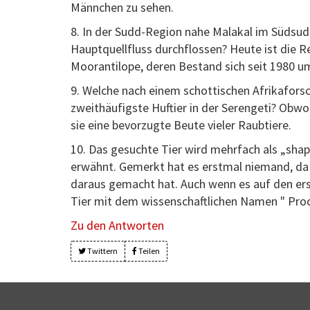
Männchen zu sehen.
8. In der Sudd-Region nahe Malakal im Süds
Hauptquellfluss durchflossen? Heute ist die 
Moorantilope, deren Bestand sich seit 1980 um
9. Welche nach einem schottischen Afrikafors
zweithäufigste Huftier in der Serengeti? Obwo
sie eine bevorzugte Beute vieler Raubtiere.
10. Das gesuchte Tier wird mehrfach als „sha
erwähnt. Gemerkt hat es erstmal niemand, da 
daraus gemacht hat. Auch wenn es auf den erst
Tier mit dem wissenschaftlichen Namen " Proc
Zu den Antworten
Twittern
Teilen