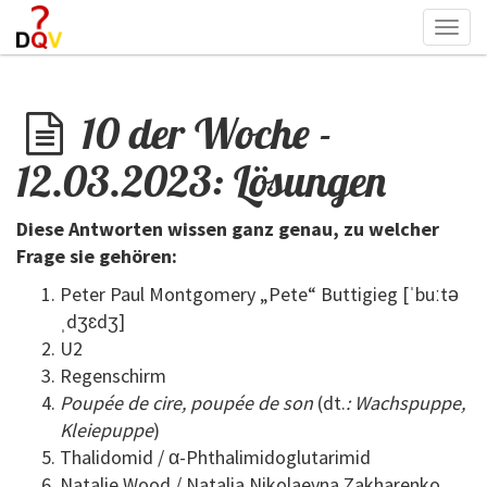
Togg
navi
10 der Woche -
12.03.2023: Lösungen
Diese Antworten wissen ganz genau, zu welcher
Frage sie gehören:
Peter Paul Montgomery „Pete“ Buttigieg [ˈbuːtə
ˌdʒɛdʒ]
U2
Regenschirm
Poupée de cire, poupée de son
(dt.
: Wachspuppe,
Kleiepuppe
)
Thalidomid / α-Phthalimidoglutarimid
Natalie Wood / Natalia Nikolaevna Zakharenko